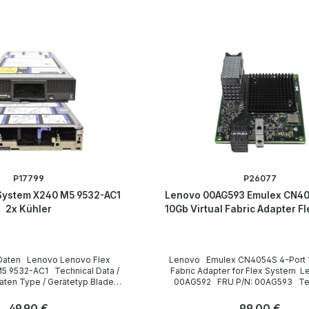
P17799
P26077
System X240 M5 9532-AC1
Lenovo 00AG593 Emulex CN40
2x Kühler
10Gb Virtual Fabric Adapter F
Lenovo Flex
Lenovo Emulex CN4054S 4-Port 10Gb Virtual
1 Technical Data /
Fabric Adapter for Flex System Lenovo P/N:
etyp Blade
00AG592 FRU P/N: 00AG593 Technische
ätze für
Daten Technical data / Technische Daten
Manufacturer / Hersteller Emulex / Lenovo Type
Regulärer Preis:
49,90 €
Regulärer Preis:
99,00 €