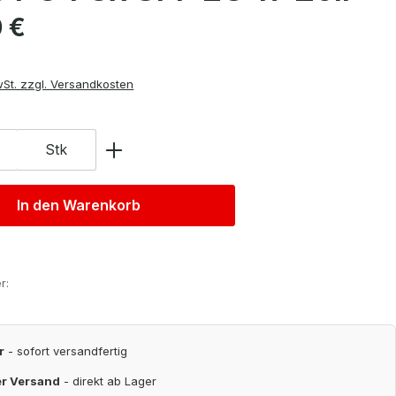
is:
 €
wSt. zzgl. Versandkosten
Stk
In den Warenkorb
r:
r
- sofort versandfertig
er Versand
- direkt ab Lager