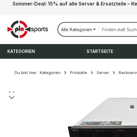
Sommer-Deal: 15% auf alle Server & Ersatzteile – K
 Hauptinhalt springen
Zur Suche springen
Zur Hauptnavigation springen
Alle Kategorien
KATEGORIEN
STARTSEITE
Du bist hier:
Kategorien
Produkte
Server
Rackserv
Bildergalerie überspringen