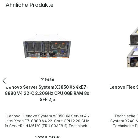
Ähnliche Produkte
Produktgalerie überspringen
P19466
Lenovo Server System X3850 X6 4xE7-
Lenovo Flex 
8880 V4 22-C 2.20GHz CPU 0GB RAM 8x
SFF 2,5
Lenovo Lenovo System x3850 X6 Server 4 x
Technische Daten Lenovo 
Intel Xeon E7-8880 V4 22-Core CPU 2.20 GHz
System X240 M5 9532-AC
1x ServeRaid M5120 (FRU 00AE811) Technische
Technische Daten Type / Gerät
Daten Technical data / Technische Daten
Server/Flex System HDD Slots / Einbaupl
Machine Typ - Model 3837-AC1 Gehäuse Rack
Festplatten 2 x 2,5" Hard drives / Festplatten
Regulärer Preis:
1.389,00 €