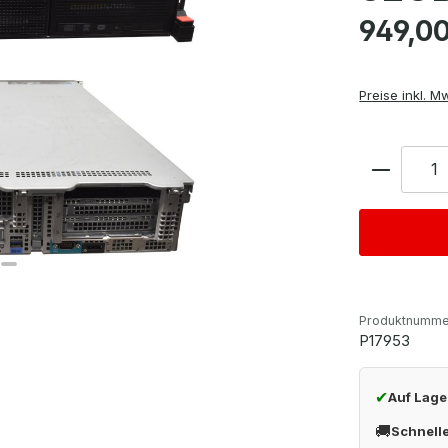
Regulärer Pre
949,00
Preise inkl. M
Anzahl
Produktnumme
P17953
✔
Auf Lage
🚚
Schnell