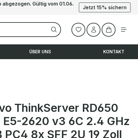
b abgezogen. Gültig vom 01.06.
Jetzt 15% sichern
Warenkorb ent
ÜBER UNS
KONTAKT
vo ThinkServer RD650
 E5-2620 v3 6C 2.4 GHz
 PC4 8x SFF 2U 19 Zoll