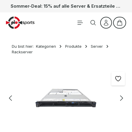
Sommer-Deal: 15% auf alle Server & Ersatzteile – Kein Code nötig, der Rabatt wird automatisch im Warenkorb abgezogen. Gültig vom 01.06. bis 31.08.
Zum Hauptinhalt springen
Waren
Du bist hier:
Kategorien
Produkte
Server
Rackserver
Bildergalerie überspringen