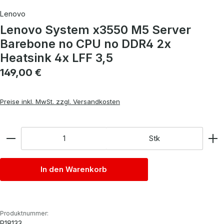
Lenovo
Lenovo System x3550 M5 Server
Barebone no CPU no DDR4 2x
Heatsink 4x LFF 3,5
Regulärer Preis:
149,00 €
Preise inkl. MwSt. zzgl. Versandkosten
Anzahl
Stk
In den Warenkorb
Produktnummer:
P18133