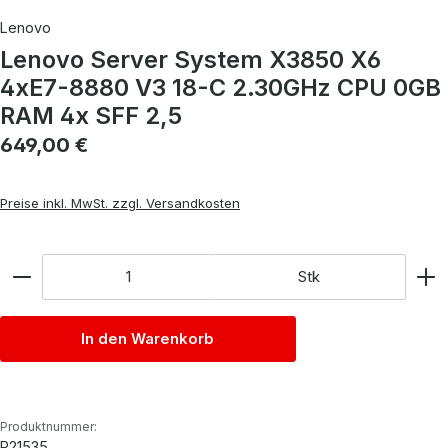
Lenovo
Lenovo Server System X3850 X6
4xE7-8880 V3 18-C 2.30GHz CPU 0GB
RAM 4x SFF 2,5
Regulärer Preis:
649,00 €
Preise inkl. MwSt. zzgl. Versandkosten
Anzahl
Stk
In den Warenkorb
Produktnummer:
P21535