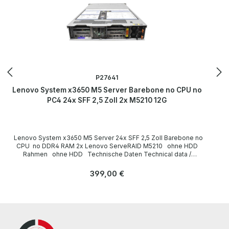
P27641
Lenovo System x3650 M5 Server Barebone no CPU no
PC4 24x SFF 2,5 Zoll 2x M5210 12G
Lenovo System x3650 M5 Server 24x SFF 2,5 Zoll Barebone no
CPU no DDR4 RAM 2x Lenovo ServeRAID M5210 ohne HDD
Rahmen ohne HDD Technische Daten Technical data /
Technische Daten Gehäuse Rack (2U 2HE) Machine Type/Model
8871AC1 Slots for drives front / frontseitig: 24x 2,5 Zoll for HDD
Regulärer Preis:
399,00 €
CPU none / ohne Sockel FCLGA2011-3 Number of CPU slots 2 / 2x
Kühler Main memory none / ohne DDR4 RAM (24 DIMM slots ) Hard
drives none / ohne CD / DVD none / ohne Graphics card onboard
Ethernet connections 4x Ethernet LAN (RJ-45) onboard Storage
Controller 2x RAID Controller M5210 USB 2x USB 3.0 rear 1x USB 2.0
front VGA 1x VGA D-Sub 15-polig rear Power supply / Netzteil 2x
Installed OS / Installiertes OS none / ohne LieferumfangDelivery /