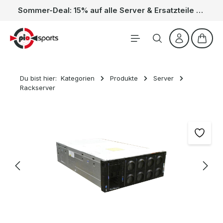
Sommer-Deal: 15% auf alle Server & Ersatzteile – Kein Code nötig, der Rabatt wird automatisch im Warenkorb abgezogen. Gültig vom 01.06. bis 31.08.
Zum Hauptinhalt springen
Waren
Du bist hier:
Kategorien
Produkte
Server
Rackserver
Bildergalerie überspringen