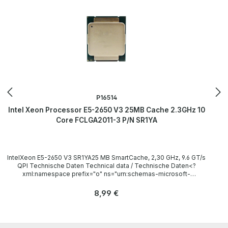
P16514
Intel Xeon Processor E5-2650 V3 25MB Cache 2.3GHz 10
Core FCLGA2011-3 P/N SR1YA
IntelXeon E5-2650 V3 SR1YA25 MB SmartCache, 2,30 GHz, 9.6 GT/s
QPI Technische Daten Technical data / Technische Daten<?
xml:namespace prefix="o" ns="urn:schemas-microsoft-
com:office:office" /> Socket / Sockel FCLGA2011-3 Cores / Kerne
10 Threads 20 Clock speed / Taktfrequenz 2.30GHz (Turbo:
Regulärer Preis:
8,99 €
3.00GHz) L3 Cache 25 MB SmartCache Instruction set / Befehlssatz
64-bit LieferumfangDelivery / Lieferumfang 1x Intel Xeon E5-2650
V3 CPU(without heatsink and fan) /(ohne Kühlkörper und Lüfter)
The hardware has been overhauled and tested by us.Die Hardware