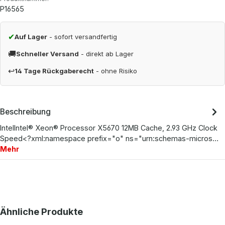
P16565
✔
Auf Lager
- sofort versandfertig
🚚
Schneller Versand
- direkt ab Lager
↩
14 Tage Rückgaberecht
- ohne Risiko
Beschreibung
IntelIntel® Xeon® Processor X5670 12MB Cache, 2.93 GHz Clock
Speed<?xml:namespace prefix="o" ns="urn:schemas-micros…
Mehr
Produktgalerie überspringen
Ähnliche Produkte