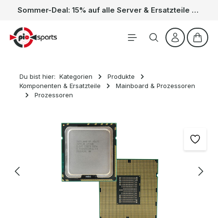
Sommer-Deal: 15% auf alle Server & Ersatzteile – Kein Code nötig, der Rabatt wird automatisch im Warenkorb abgezogen. Gültig vom 01.06. bis 31.08.
Zum Hauptinhalt springen
Waren
Du bist hier:
Kategorien
Produkte
Komponenten & Ersatzteile
Mainboard & Prozessoren
Prozessoren
Bildergalerie überspringen