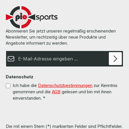
wurde von uns überholt und getestet.More information and details
can be found on the pages of the manufacturer.Weitere
Informationen und Details finden Sie auf den Seiten des
Herstellers.All parts are used but 100% OK!!!Alle Teile sind
gebraucht aber 100 % in Ordnung!!!
Abonnieren Sie jetzt unseren regelmäßig erscheinenden
Newsletter, um rechtzeitig über neue Produkte und
Angebote informiert zu werden.
E-Mail-Adresse*
Datenschutz
Ich habe die
Datenschutzbestimmungen
zur Kenntnis
genommen und die
AGB
gelesen und bin mit ihnen
einverstanden.
*
Die mit einem Stern (*) markierten Felder sind Pflichtfelder.