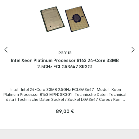
P33113
Intel Xeon Platinum Processor 8163 24-Core 33MB
2.5GHz FCLGA3647 SR3G1
Intel Intel 24-Core 33MB 2.5GHz FCLGA3647 Modell: Xeon
Platinum Processor 8163 MPN: SR3G1 Technische Daten Technical
data / Technische Daten Socket / Sockel LGA3647 Cores / Kerne
24 Threads 48 Clock speed / Taktfrequenz 2.50GHz (Turbo:
3.1GHz) Cache 33 MB L3 Smart Cache Instruction set / Befehlssatz
Regulärer Preis:
89,00 €
64-bit Memory Types / Speichertypen DDR4 2666 TPD 205 W
LieferumfangDelivery / Lieferumfang 1 x Intel Xeon Platinum 8163
CPU (without heatsink and fan) / ohne Kühlkörper und Lüfter) More
information and details can be found on the pages of the
manufacturer. Weitere Informationen und Details finden Sie auf den