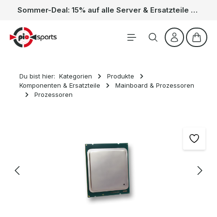
Sommer-Deal: 15% auf alle Server & Ersatzteile – Kein Code nötig, der Rabatt wird automatisch im Warenkorb abgezogen. Gültig vom 01.06. bis 31.08.
Zum Hauptinhalt springen
Waren
Du bist hier:
Kategorien
Produkte
Komponenten & Ersatzteile
Mainboard & Prozessoren
Prozessoren
Bildergalerie überspringen