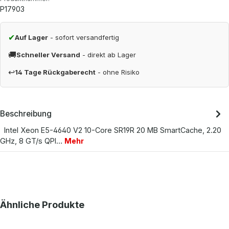
P17903
✔
Auf Lager
- sofort versandfertig
🚚
Schneller Versand
- direkt ab Lager
↩
14 Tage Rückgaberecht
- ohne Risiko
Beschreibung
Intel Xeon E5-4640 V2 10-Core SR19R 20 MB SmartCache, 2.20
GHz, 8 GT/s QPI…
Mehr
Produktgalerie überspringen
Ähnliche Produkte