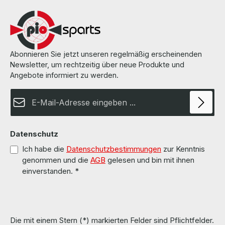
wurde von uns überholt und getestet.More information and details
can be found on the pages of the manufacturer.Weitere
Informationen und Details finden Sie auf den Seiten des
Herstellers.All parts are used but 100% OK!!!Alle Teile sind
gebraucht aber 100 % in Ordnung!!!
Abonnieren Sie jetzt unseren regelmäßig erscheinenden
Newsletter, um rechtzeitig über neue Produkte und
Angebote informiert zu werden.
E-Mail-Adresse*
Datenschutz
Ich habe die
Datenschutzbestimmungen
zur Kenntnis
genommen und die
AGB
gelesen und bin mit ihnen
einverstanden.
*
Die mit einem Stern (*) markierten Felder sind Pflichtfelder.