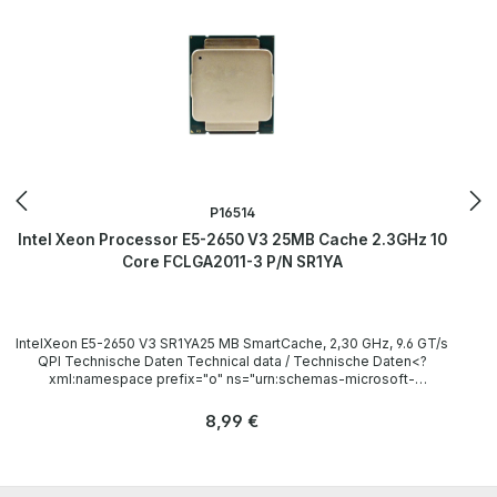
P16514
Intel Xeon Processor E5-2650 V3 25MB Cache 2.3GHz 10
Core FCLGA2011-3 P/N SR1YA
IntelXeon E5-2650 V3 SR1YA25 MB SmartCache, 2,30 GHz, 9.6 GT/s
QPI Technische Daten Technical data / Technische Daten<?
xml:namespace prefix="o" ns="urn:schemas-microsoft-
com:office:office" /> Socket / Sockel FCLGA2011-3 Cores / Kerne
10 Threads 20 Clock speed / Taktfrequenz 2.30GHz (Turbo:
Regulärer Preis:
8,99 €
3.00GHz) L3 Cache 25 MB SmartCache Instruction set / Befehlssatz
64-bit LieferumfangDelivery / Lieferumfang 1x Intel Xeon E5-2650
V3 CPU(without heatsink and fan) /(ohne Kühlkörper und Lüfter)
The hardware has been overhauled and tested by us.Die Hardware