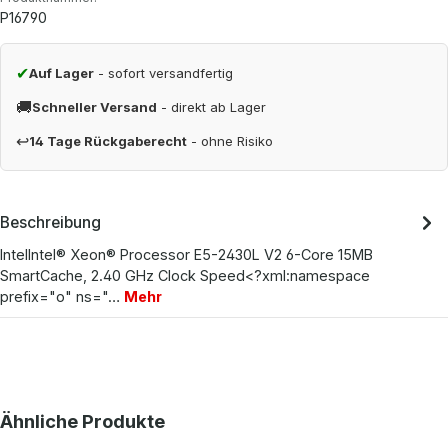
P16790
✔
Auf Lager
- sofort versandfertig
🚚
Schneller Versand
- direkt ab Lager
↩
14 Tage Rückgaberecht
- ohne Risiko
Beschreibung
IntelIntel® Xeon® Processor E5-2430L V2 6-Core 15MB
SmartCache, 2.40 GHz Clock Speed<?xml:namespace
prefix="o" ns="…
Mehr
Produktgalerie überspringen
Ähnliche Produkte