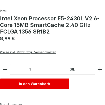
Intel
Intel Xeon Processor E5-2430L V2 6-
Core 15MB SmartCache 2.40 GHz
FCLGA 1356 SR1B2
Regulärer Preis:
8,99 €
Preise inkl. MwSt. zzgl. Versandkosten
Anzahl
Stk
In den Warenkorb
Produktnummer: