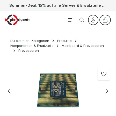
Sommer-Deal: 15% auf alle Server & Ersatzteile – Kein Code nötig, der Rabatt wird automatisch im Warenkorb abgezogen. Gültig vom 01.06. bis 31.08.
Zum Hauptinhalt springen
Waren
Du bist hier:
Kategorien
Produkte
Komponenten & Ersatzteile
Mainboard & Prozessoren
Prozessoren
Bildergalerie überspringen