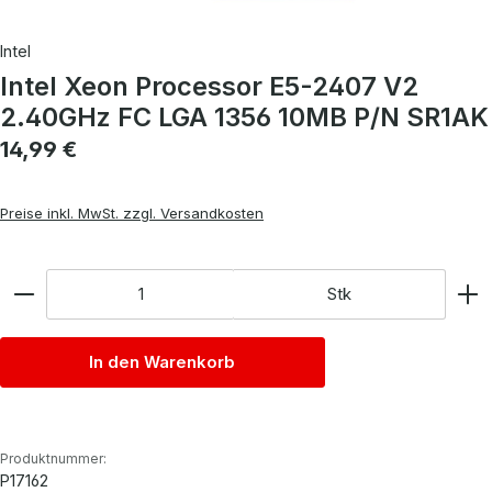
Intel
Intel Xeon Processor E5-2407 V2
2.40GHz FC LGA 1356 10MB P/N SR1AK
Regulärer Preis:
14,99 €
Preise inkl. MwSt. zzgl. Versandkosten
Anzahl
Stk
In den Warenkorb
Produktnummer:
P17162