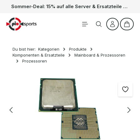
Sommer-Deal: 15% auf alle Server & Ersatzteile – Kein Code nötig, der Rabatt wird automatisch im Warenkorb abgezogen. Gültig vom 01.06. bis 31.08.
Zum Hauptinhalt springen
Waren
Du bist hier:
Kategorien
Produkte
Komponenten & Ersatzteile
Mainboard & Prozessoren
Prozessoren
Bildergalerie überspringen