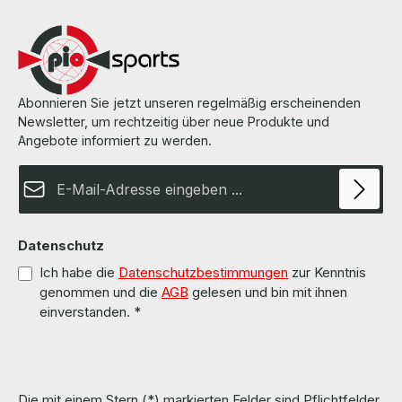
manufacturer. Weitere Informationen und Details finden Sie auf den
Seiten des Herstellers. All parts are used but 100% OK!!! Alle Teile
sind gebraucht aber 100 % in Ordnung!!!
Abonnieren Sie jetzt unseren regelmäßig erscheinenden
Newsletter, um rechtzeitig über neue Produkte und
Angebote informiert zu werden.
E-Mail-Adresse*
Datenschutz
Ich habe die
Datenschutzbestimmungen
zur Kenntnis
genommen und die
AGB
gelesen und bin mit ihnen
einverstanden.
*
Die mit einem Stern (*) markierten Felder sind Pflichtfelder.