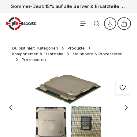
Sommer-Deal: 15% auf alle Server & Ersatzteile – Kein Code nötig, der Rabatt wird automatisch im Warenkorb abgezogen. Gültig vom 01.06. bis 31.08.
Zum Hauptinhalt springen
Waren
Du bist hier:
Kategorien
Produkte
Komponenten & Ersatzteile
Mainboard & Prozessoren
Prozessoren
Bildergalerie überspringen