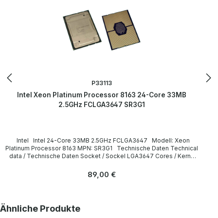
P33113
Intel Xeon Platinum Processor 8163 24-Core 33MB
2.5GHz FCLGA3647 SR3G1
Intel Intel 24-Core 33MB 2.5GHz FCLGA3647 Modell: Xeon
Platinum Processor 8163 MPN: SR3G1 Technische Daten Technical
data / Technische Daten Socket / Sockel LGA3647 Cores / Kerne
24 Threads 48 Clock speed / Taktfrequenz 2.50GHz (Turbo:
3.1GHz) Cache 33 MB L3 Smart Cache Instruction set / Befehlssatz
Regulärer Preis:
89,00 €
64-bit Memory Types / Speichertypen DDR4 2666 TPD 205 W
LieferumfangDelivery / Lieferumfang 1 x Intel Xeon Platinum 8163
CPU (without heatsink and fan) / ohne Kühlkörper und Lüfter) More
information and details can be found on the pages of the
Produktgalerie überspringen
Ähnliche Produkte
manufacturer. Weitere Informationen und Details finden Sie auf den