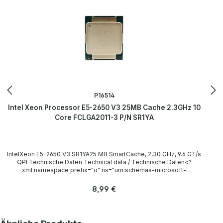
P16514
Intel Xeon Processor E5-2650 V3 25MB Cache 2.3GHz 10
Core FCLGA2011-3 P/N SR1YA
IntelXeon E5-2650 V3 SR1YA25 MB SmartCache, 2,30 GHz, 9.6 GT/s
QPI Technische Daten Technical data / Technische Daten<?
xml:namespace prefix="o" ns="urn:schemas-microsoft-
com:office:office" /> Socket / Sockel FCLGA2011-3 Cores / Kerne
10 Threads 20 Clock speed / Taktfrequenz 2.30GHz (Turbo:
Regulärer Preis:
8,99 €
3.00GHz) L3 Cache 25 MB SmartCache Instruction set / Befehlssatz
64-bit LieferumfangDelivery / Lieferumfang 1x Intel Xeon E5-2650
V3 CPU(without heatsink and fan) /(ohne Kühlkörper und Lüfter)
The hardware has been overhauled and tested by us.Die Hardware
Produktgalerie überspringen