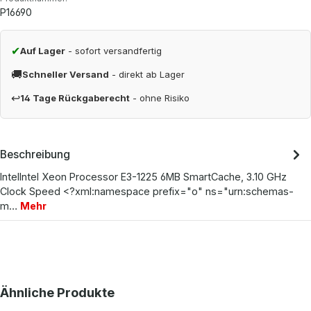
P16690
✔
Auf Lager
- sofort versandfertig
🚚
Schneller Versand
- direkt ab Lager
↩
14 Tage Rückgaberecht
- ohne Risiko
Beschreibung
IntelIntel Xeon Processor E3-1225 6MB SmartCache, 3.10 GHz
Clock Speed <?xml:namespace prefix="o" ns="urn:schemas-
m…
Mehr
Produktgalerie überspringen
Ähnliche Produkte