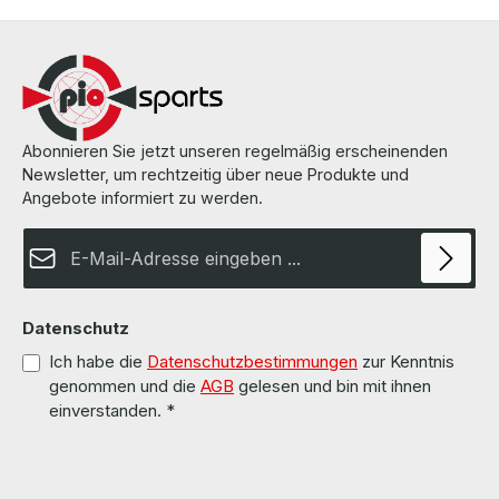
V3 CPU(without heatsink and fan) /(ohne Kühlkörper und Lüfter)
The hardware has been overhauled and tested by us.Die Hardware
wurde von uns überholt und getestet.More information and details
can be found on the pages of the manufacturer.Weitere
Informationen und Details finden Sie auf den Seiten des
Herstellers.All parts are used but 100% OK!!!Alle Teile sind
gebraucht aber 100 % in Ordnung!!!
Abonnieren Sie jetzt unseren regelmäßig erscheinenden
Newsletter, um rechtzeitig über neue Produkte und
Angebote informiert zu werden.
E-Mail-Adresse*
Datenschutz
Ich habe die
Datenschutzbestimmungen
zur Kenntnis
genommen und die
AGB
gelesen und bin mit ihnen
einverstanden.
*