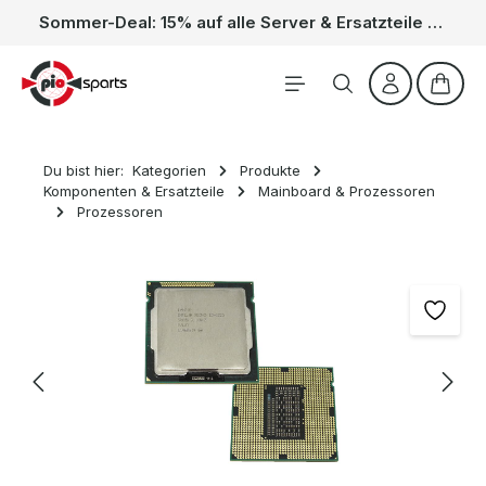
Sommer-Deal: 15% auf alle Server & Ersatzteile – Kein Code nötig, der Rabatt wird automatisch im Warenkorb abgezogen. Gültig vom 01.06. bis 31.08.
Zum Hauptinhalt springen
Waren
Du bist hier:
Kategorien
Produkte
Komponenten & Ersatzteile
Mainboard & Prozessoren
Prozessoren
Bildergalerie überspringen