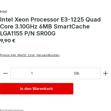
Intel
Intel Xeon Processor E3-1225 Quad
Core 3.10GHz 6MB SmartCache
LGA1155 P/N SR00G
Regulärer Preis:
9,90 €
Preise inkl. MwSt. zzgl. Versandkosten
Anzahl
Stk
In den Warenkorb
Produktnummer: