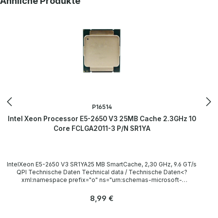
Ähnliche Produkte
wurde von uns überholt und getestet.More information and details
can be found on the pages of the manufacturer.Weitere
Informationen und Details finden Sie auf den Seiten des
Herstellers.All parts are used but 100% OK!!!Alle Teile sind
gebraucht aber 100 % in Ordnung!!!
P16514
Intel Xeon Processor E5-2650 V3 25MB Cache 2.3GHz 10
Core FCLGA2011-3 P/N SR1YA
IntelXeon E5-2650 V3 SR1YA25 MB SmartCache, 2,30 GHz, 9.6 GT/s
QPI Technische Daten Technical data / Technische Daten<?
xml:namespace prefix="o" ns="urn:schemas-microsoft-
com:office:office" /> Socket / Sockel FCLGA2011-3 Cores / Kerne
10 Threads 20 Clock speed / Taktfrequenz 2.30GHz (Turbo:
Regulärer Preis:
8,99 €
3.00GHz) L3 Cache 25 MB SmartCache Instruction set / Befehlssatz
64-bit LieferumfangDelivery / Lieferumfang 1x Intel Xeon E5-2650