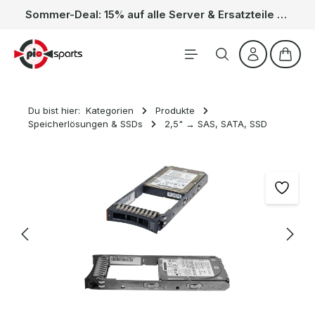
Sommer-Deal: 15% auf alle Server & Ersatzteile – Kein Code nötig, der Rabatt wird automatisch im Warenkorb abgezogen. Gültig vom 01.06. bis 31.08.
Zum Hauptinhalt springen
Waren
Du bist hier:
Kategorien
Produkte
Speicherlösungen & SSDs
2,5" → SAS, SATA, SSD
Bildergalerie überspringen