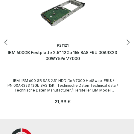
P21121
IBM 600GB Festplatte 2.5" 12Gb 15k SAS FRU 00AR323
00WY596 V7000
IBM IBM 600 GB SAS 2.5" HDD für V7000 HotSwap FRU: /
PN:00AR323 12Gb SAS 15K Technische Daten Technical data /
Technische Daten Manufacturer / Hersteller IBM Model
ST600MP0005 Corresponding P/N / Korrespondierende P/N
00AR323 Form factor / Formfaktor 2.5 Zoll (6,3 cm) Capacity /
Regulärer Preis:
21,99 €
Kapazität 600GB Interface / Schnittstelle SAS Trim yes / ja
LieferumfangScope of delivery / Lieferumfang 1 x IBM 600GB
00AR323 HDD incl. Rahmen für V7000 Drivers and other software
are not included. / Treiber und Software sind nicht im Lieferumfang
enthalten. The hardware has been overhauled and tested by us.
Die Hardware wurde von uns überholt und getestet. More
information and details can be found on the pages of the