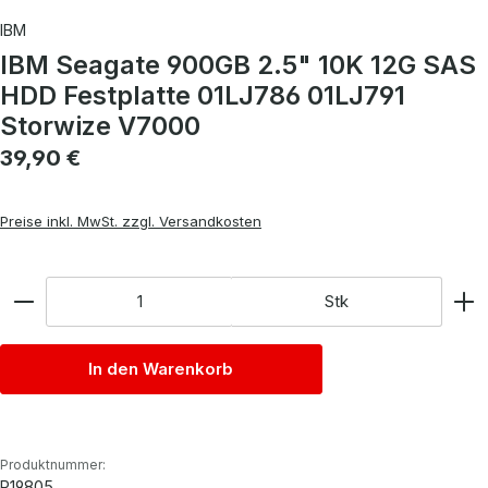
IBM
IBM Seagate 900GB 2.5" 10K 12G SAS
HDD Festplatte 01LJ786 01LJ791
Storwize V7000
Regulärer Preis:
39,90 €
Preise inkl. MwSt. zzgl. Versandkosten
Anzahl
Stk
In den Warenkorb
Produktnummer:
P19805