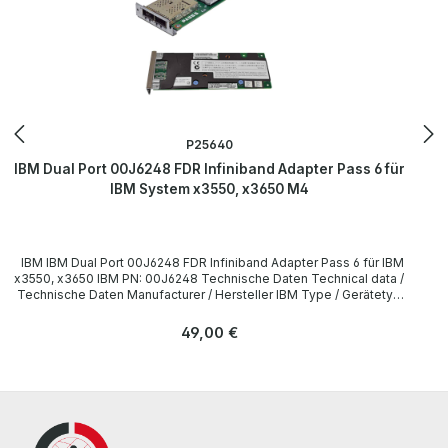
P25640
IBM Dual Port 00J6248 FDR Infiniband Adapter Pass 6 für
IBM System x3550, x3650 M4
IBM IBM Dual Port 00J6248 FDR Infiniband Adapter Pass 6 für IBM
x3550, x3650 IBM PN: 00J6248 Technische Daten Technical data /
Technische Daten Manufacturer / Hersteller IBM Type / Gerätetyp
FDR Infiniband Adapter Formfaktor Low-profile, Low-profile-
bracket Interfaces / Schnittstellen 2 x QSFP FDR14
Regulärer Preis:
49,00 €
LieferumfangDelivery / Lieferumfang 1 x IBM Dual Port Infiniband
Netzwerkadapter More information and details can be found on
the pages of the manufacturer. Weitere Informationen und Details
finden Sie auf den Seiten des Herstellers. All parts are used but
100% OK!!! Alle Teile sind gebraucht aber 100 % in Ordnung!!!