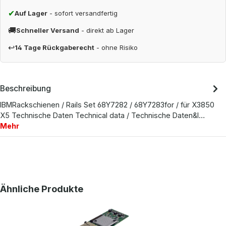
✔
Auf Lager
- sofort versandfertig
🚚
Schneller Versand
- direkt ab Lager
↩
14 Tage Rückgaberecht
- ohne Risiko
Beschreibung
IBMRackschienen / Rails Set 68Y7282 / 68Y7283for / für X3850
X5 Technische Daten Technical data / Technische Daten&l…
Mehr
Produktgalerie überspringen
Ähnliche Produkte