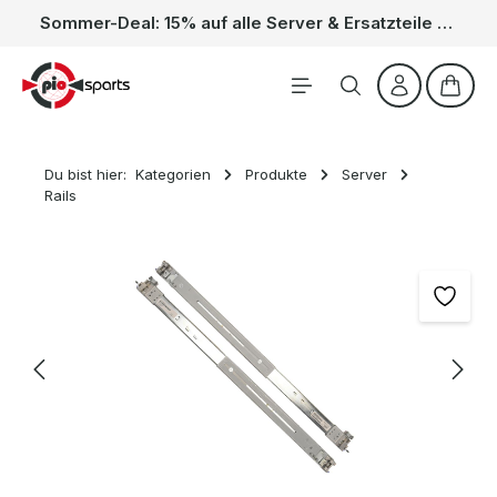
Sommer-Deal: 15% auf alle Server & Ersatzteile – Kein Code nötig, der Rabatt wird automatisch im Warenkorb abgezogen. Gültig vom 01.06. bis 31.08.
Zum Hauptinhalt springen
Waren
Du bist hier:
Kategorien
Produkte
Server
Rails
Bildergalerie überspringen