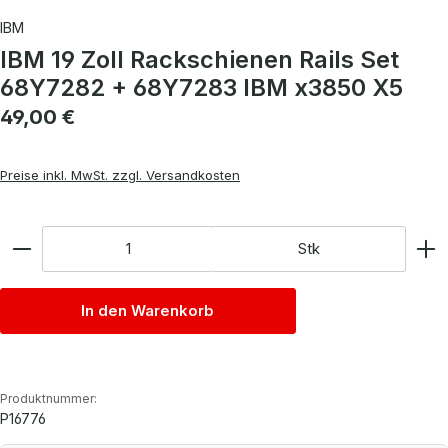
IBM
IBM 19 Zoll Rackschienen Rails Set
68Y7282 + 68Y7283 IBM x3850 X5
Regulärer Preis:
49,00 €
Preise inkl. MwSt. zzgl. Versandkosten
Anzahl
Stk
In den Warenkorb
Produktnummer:
P16776