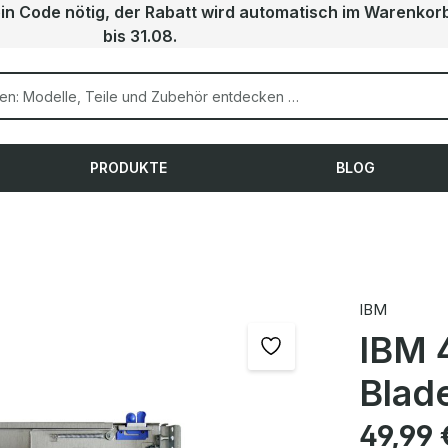
ein Code nötig, der Rabatt wird automatisch im Warenkor
bis 31.08.
PRODUKTE
BLOG
IBM
IBM 4
Blad
Regulärer Pre
49,99 