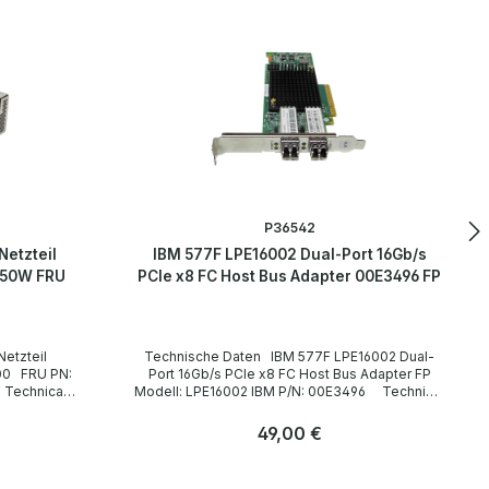
P36542
etzteil
IBM 577F LPE16002 Dual-Port 16Gb/s
450W FRU
PCIe x8 FC Host Bus Adapter 00E3496 FP
Technische Daten IBM 577F LPE16002 Dual-
Port 16Gb/s PCIe x8 FC Host Bus Adapter FP
Modell: LPE16002 IBM P/N: 00E3496 Technical
data / Technische Daten Manufacturer /
Hersteller IBM / Emulex Type / Gerätetyp FC
Regulärer Preis:
49,00 €
16Gb Host Bus Adapter Form Factor / Formfaktor
Low-profile, Full-bracket Interfaces /
Anzahl
Schnittstellen 2 x FC 16Gb SFP+ Ports Bus
Stk