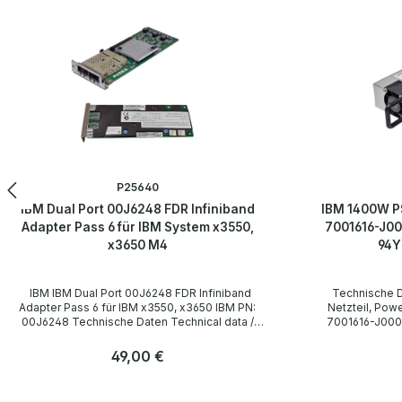
Produktgalerie überspringen
P25640
IBM Dual Port 00J6248 FDR Infiniband
IBM 1400W PS
Adapter Pass 6 für IBM System x3550,
7001616-J00
x3650 M4
94Y
IBM IBM Dual Port 00J6248 FDR Infiniband
Technische Daten IBM IBM
Adapter Pass 6 für IBM x3550, x3650 IBM PN:
Netzteil, Power S
00J6248 Technische Daten Technical data /
7001616-J000 FRU P/N: 7001616-J002 P/
Technische Daten Manufacturer / Hersteller IBM
94Y8325 FRU P/N: 69Y5954 Technical data /
Type / Gerätetyp FDR Infiniband Adapter
Technische Daten Manufacturer / H
Regulärer Preis:
49,00 €
Formfaktor Low-profile, Low-profile-bracket
Artesyn für IBM Type / Gerätetyp Power Supply /
Interfaces / Schnittstellen 2 x QSFP FDR14
Netzteil Formfaktor Hot Swap / Plug-in Modul
Anzahl
Anzahl
LieferumfangDelivery / Lieferumfang 1 x IBM
Inputs / Eingänge 100-240V~ 8A
Stk