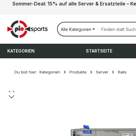
Sommer-Deal: 15% auf alle Server & Ersatzteile – K
 Hauptinhalt springen
Zur Suche springen
Zur Hauptnavigation springen
Alle Kategorien
KATEGORIEN
STARTSEITE
Du bist hier:
Kategorien
Produkte
Server
Rails
Bildergalerie überspringen