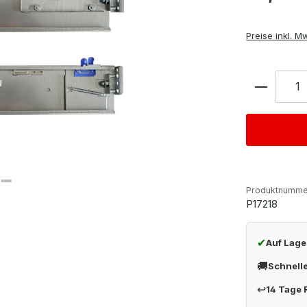
Preise inkl. M
Anzahl
Produktnumme
P17218
✔
Auf Lage
🚚
Schnell
↩
14 Tage