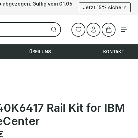
b abgezogen. Gültig vom 01.06.
Jetzt 15% sichern
Warenkorb ent
ÜBER UNS
KONTAKT
0K6417 Rail Kit for IBM
eCenter
is:
€