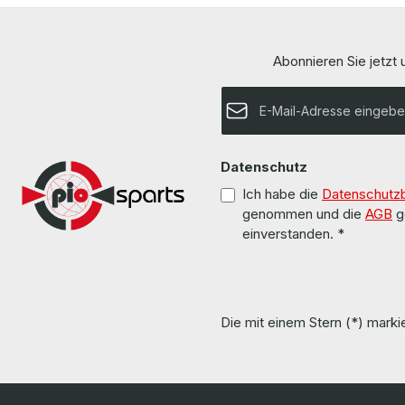
Dual Port Infiniband Netzwerkadapter More
Outputs / Ausgänge +12.2V - 115A +12Vau
information and details can be found on the
Output Power /
pages of the manufacturer. Weitere
Compatibility / Kompat
Informationen und Details finden Sie auf den
X3950 LieferumfangDelivery / Lieferumfang 1 x
Abonnieren Sie jetzt
Seiten des Herstellers. All parts are used but
IBM Power Supply / Netzte
100% OK!!! Alle Teile sind gebraucht aber 100 %
been overhaul
in Ordnung!!!
E-Mail-Adresse*
Hardware wurde 
More informatio
the pages of th
Informationen u
Seiten des Herstellers. All pa
Datenschutz
100% OK!!! Alle Teile sind gebraucht aber 100 %
Ich habe die
Datenschutz
genommen und die
AGB
g
einverstanden.
*
Die mit einem Stern (*) markie