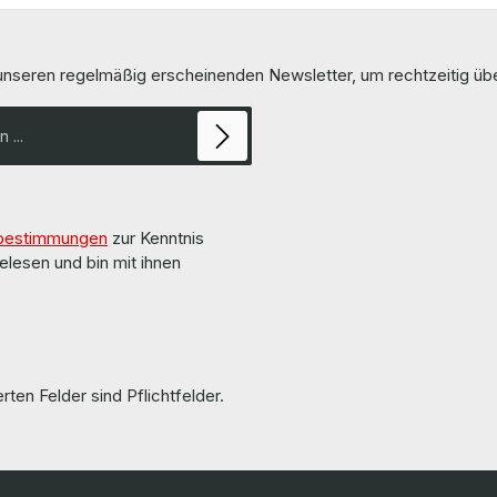
x - 2.5A
Power Supply / Netzteil More information and
 Ausgangsleistung 1400W
details can be found on the pag
ibilität X3750, X3850,
manufacturer. Weitere Informationen und Details
finden Sie auf den Seiten des Herstel
 unseren regelmäßig erscheinenden Newsletter, um rechtzeitig ü
il The hardware has
parts are used but 100% OK!!! Alle Teile sind
ed and tested by us. Die
von uns überholt und getestet.
n and details can be found on
e manufacturer. Weitere
nd Details finden Sie auf den
rts are used but
in Ordnung!!!
bestimmungen
zur Kenntnis
elesen und bin mit ihnen
rten Felder sind Pflichtfelder.