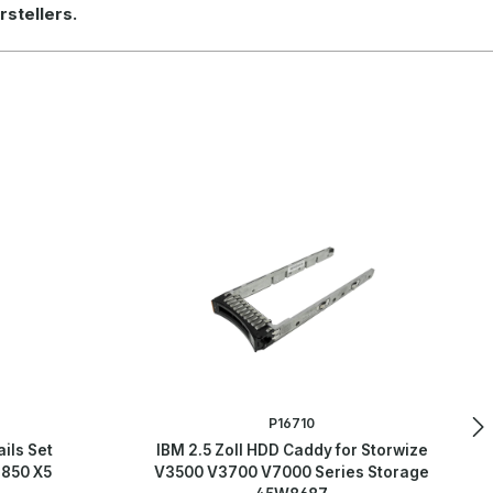
rstellers.
P16710
ils Set
IBM 2.5 Zoll HDD Caddy for Storwize
850 X5
V3500 V3700 V7000 Series Storage