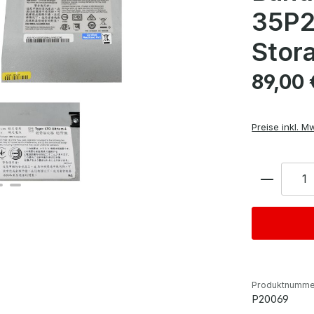
35P2
Stor
Regulärer Pre
89,00 
Preise inkl. M
Anzahl
Produktnumme
P20069