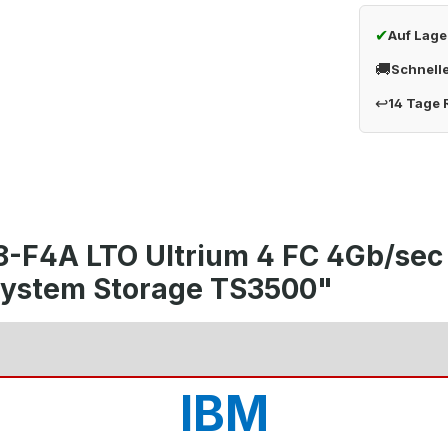
✔
Auf Lage
🚚
Schnell
↩
14 Tage
8-F4A LTO Ultrium 4 FC 4Gb/sec
System Storage TS3500"
IBM