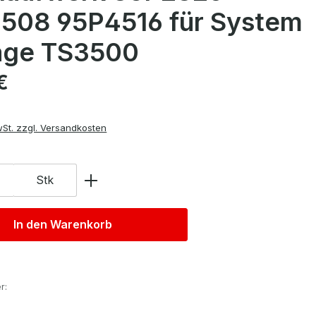
508 95P4516 für System
age TS3500
is:
€
wSt. zzgl. Versandkosten
Stk
In den Warenkorb
r: