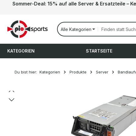
Sommer-Deal: 15% auf alle Server & Ersatzteile – K
 Hauptinhalt springen
Zur Suche springen
Zur Hauptnavigation springen
Alle Kategorien
KATEGORIEN
STARTSEITE
Du bist hier:
Kategorien
Produkte
Server
Bandlauf
Bildergalerie überspringen