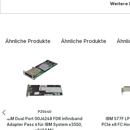
Weitere 
Ähnliche Produkte
Ähnliche Produkte
Ähnli
Produktgalerie überspringen
P25640
IBM Dual Port 00J6248 FDR Infiniband
IBM 577F LP
Adapter Pass 6 für IBM System x3550,
PCIe x8 FC Ho