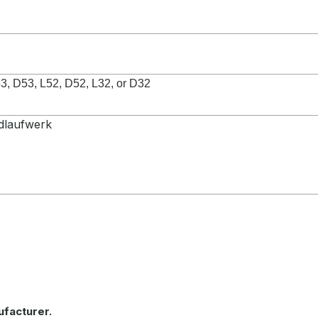
3, D53, L52, D52, L32, or D32
dlaufwerk
ufacturer.