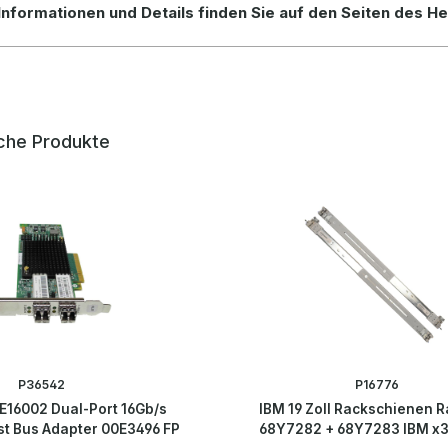
Informationen und Details finden Sie auf den Seiten des He
che Produkte
P36542
P16776
E16002 Dual-Port 16Gb/s
IBM 19 Zoll Rackschienen Ra
st Bus Adapter 00E3496 FP
68Y7282 + 68Y7283 IBM x3