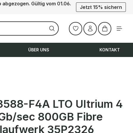
b abgezogen. Gültig vom 01.06.
Jetzt 15% sichern
Warenkorb ent
ÜBER UNS
KONTAKT
3588-F4A LTO Ultrium 4
Gb/sec 800GB Fibre
laufwerk 35P2326