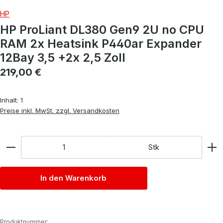
HP
HP ProLiant DL380 Gen9 2U no CPU
RAM 2x Heatsink P440ar Expander
12Bay 3,5 +2x 2,5 Zoll
Regulärer Preis:
219,00 €
Inhalt:
1
Preise inkl. MwSt. zzgl. Versandkosten
Anzahl
Stk
In den Warenkorb
Produktnummer: