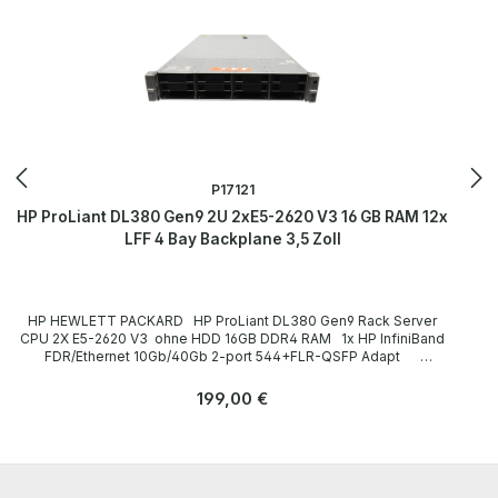
P17121
HP ProLiant DL380 Gen9 2U 2xE5-2620 V3 16 GB RAM 12x
LFF 4 Bay Backplane 3,5 Zoll
HP HEWLETT PACKARD HP ProLiant DL380 Gen9 Rack Server
CPU 2X E5-2620 V3 ohne HDD 16GB DDR4 RAM 1x HP InfiniBand
FDR/Ethernet 10Gb/40Gb 2-port 544+FLR-QSFP Adapt
Technische Daten Technical data / Technische Daten Case /
Gehäuse Rack (2U) Slots for drives / Einbauplätze für Laufwerke
Regulärer Preis:
199,00 €
front / frontseitig: 12 x 3,5 Zoll (1x 4Bay Backplane) CPU / Prozessor
2x E5-2620 V3 Number of CPU slots / Anzahl der CPU-Steckplätze
2 Main memory / Hauptspeicherausbau 16GB RAM Hard drives /
Festplatten ohne HDD CD-/DVD-ROM Laufwerk none / ohne
Graphics card / Grafikkarte onboard Expansion slots / Steckplätze