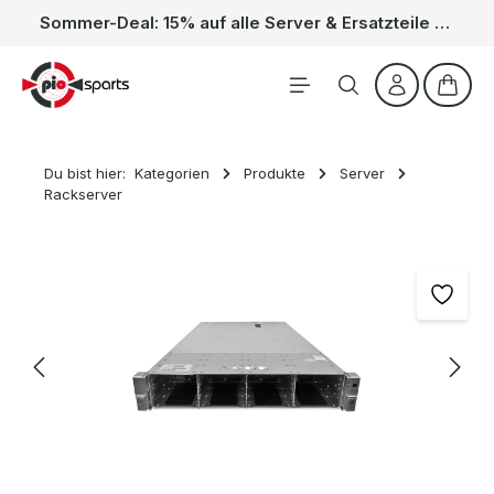
Sommer-Deal: 15% auf alle Server & Ersatzteile – Kein Code nötig, der Rabatt wird automatisch im Warenkorb abgezogen. Gültig vom 01.06. bis 31.08.
Zum Hauptinhalt springen
Waren
Du bist hier:
Kategorien
Produkte
Server
Rackserver
Bildergalerie überspringen