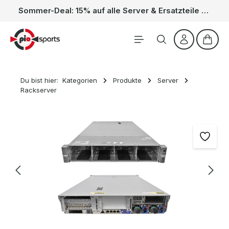
Sommer-Deal: 15% auf alle Server & Ersatzteile – Kein Code nötig, der Rabatt wird automatisch im Warenkorb abgezogen. Gültig vom 01.06. bis 31.08.
Zum Hauptinhalt springen
Waren
Du bist hier:
Kategorien
Produkte
Server
Rackserver
Bildergalerie überspringen