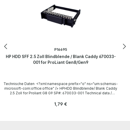
P16695
HP HDD SFF 2.5 Zoll Blindblende / Blank Caddy 670033-
001 for ProLiant Gen8/Gen9
Technische Daten <?xml:namespace prefix="o" ns="urn:schemas-
microsoft-com:office:office" /> HPHDD Blindblende/ Blank Caddy
2.5 Zoll for Proliant G8 G9 SP#: 670033-001 Technical data /
Technische Daten Manufacturer / Hersteller HP HP P/N 652991-001,
667276-001 Compatibility / Kompatibilität HP Proliant Gen8 / Gen9
Regulärer Preis:
1,79 €
Server Accessories / Zubehör none / keins LieferumfangDelivery /
Lieferumfang 1 x HP 670033-001 Blank Caddy More information
and details can be found on the pages of the manufacturer.Weitere
Informationen und Details finden Sie auf den Seiten des
Herstellers.All parts are used but 100% OK!!!Alle Teile sind