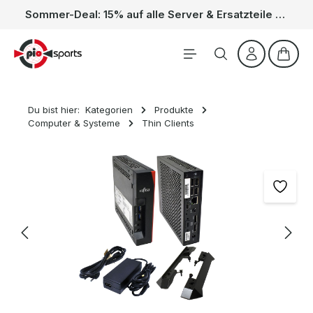
Sommer-Deal: 15% auf alle Server & Ersatzteile – Kein Code nötig, der Rabatt wird automatisch im Warenkorb abgezogen. Gültig vom 01.06. bis 31.08.
Zum Hauptinhalt springen
Waren
Du bist hier:
Kategorien
Produkte
Computer & Systeme
Thin Clients
Bildergalerie überspringen