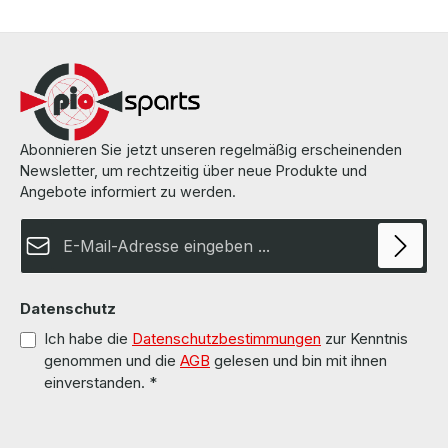
and tested by us. Die Hardware wurde von uns überholt und
getestet. More information and details can be found on the pages
of the manufacturer. Weitere Informationen und Details finden Sie
auf den Seiten des Herstellers.
Abonnieren Sie jetzt unseren regelmäßig erscheinenden
Newsletter, um rechtzeitig über neue Produkte und
Angebote informiert zu werden.
E-Mail-Adresse*
Datenschutz
Ich habe die
Datenschutzbestimmungen
zur Kenntnis
genommen und die
AGB
gelesen und bin mit ihnen
einverstanden.
*