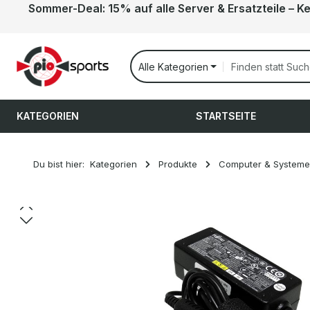
Sommer-Deal: 15% auf alle Server & Ersatzteile – K
 Hauptinhalt springen
Zur Suche springen
Zur Hauptnavigation springen
Alle Kategorien
KATEGORIEN
STARTSEITE
Du bist hier:
Kategorien
Produkte
Computer & Systeme
Bildergalerie überspringen