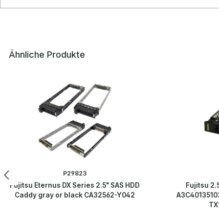
Ähnliche Produkte
Produktgalerie überspringen
P29823
Fujitsu Eternus DX Series 2.5" SAS HDD
Fujitsu 2
Caddy gray or black CA32562-Y042
A3C4013510
TX