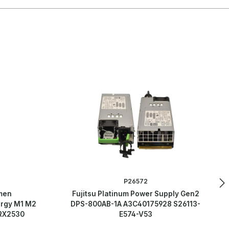
P26572
men
Fujitsu Platinum Power Supply Gen2
ergy M1 M2
DPS-800AB-1A A3C40175928 S26113-
RX2530
E574-V53