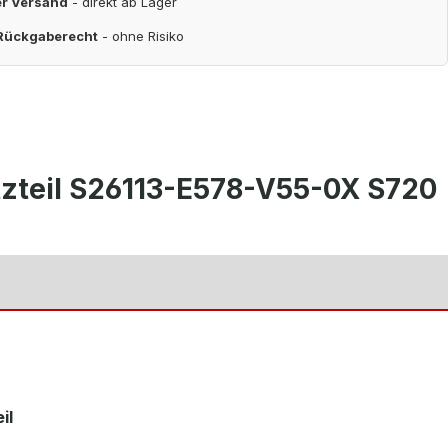
er Versand
- direkt ab Lager
 Rückgaberecht
- ohne Risiko
zteil S26113-E578-V55-0X S720
il