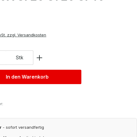
is:
wSt. zzgl. Versandkosten
Stk
In den Warenkorb
r:
r
- sofort versandfertig