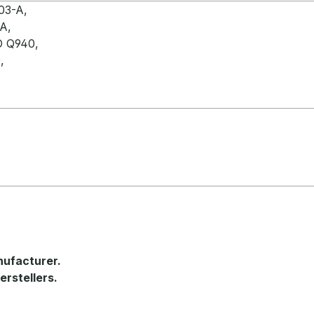
003-A,
A,
 Q940,
,
nufacturer.
erstellers.