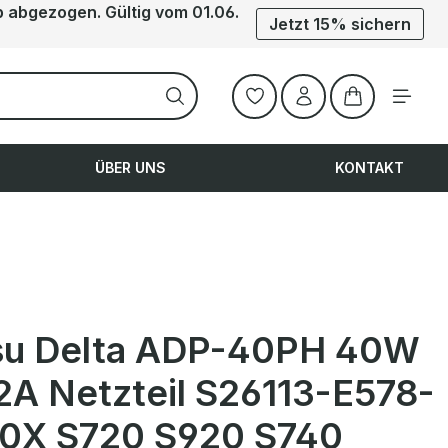
b abgezogen. Gültig vom 01.06.
Jetzt 15% sichern
Warenkorb ent
ÜBER UNS
KONTAKT
tsu Delta ADP-40PH 40W
2A Netzteil S26113-E578-
0X S720 S920 S740