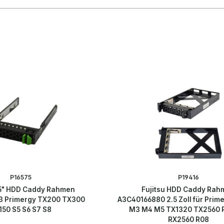
P16575
P19416
.5" HDD Caddy Rahmen
Fujitsu HDD Caddy Rah
3 Primergy TX200 TX300
A3C40166880 2.5 Zoll für Prim
150 S5 S6 S7 S8
M3 M4 M5 TX1320 TX2560 
RX2560 R08