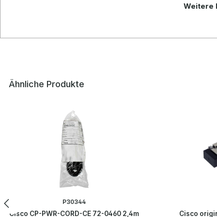
Weitere 
Ähnliche Produkte
Produktgalerie überspringen
P30344
Cisco CP-PWR-CORD-CE 72-0460 2,4m
Cisco orig