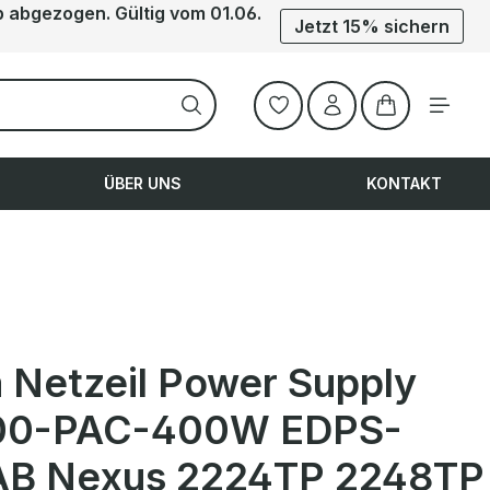
b abgezogen. Gültig vom 01.06.
Jetzt 15% sichern
Warenkorb ent
ÜBER UNS
KONTAKT
a Netzeil Power Supply
00-PAC-400W EDPS-
B Nexus 2224TP 2248TP