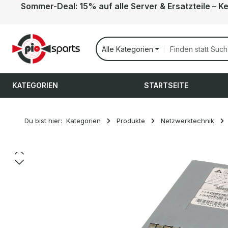
Sommer-Deal: 15% auf alle Server & Ersatzteile – K
 Hauptinhalt springen
Zur Suche springen
Zur Hauptnavigation springen
Alle Kategorien
KATEGORIEN
STARTSEITE
Du bist hier:
Kategorien
Produkte
Netzwerktechnik
Bildergalerie überspringen