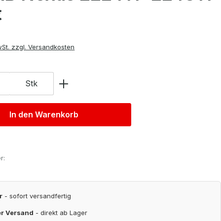
is:
€
wSt. zzgl. Versandkosten
Stk
In den Warenkorb
r:
r
- sofort versandfertig
er Versand
- direkt ab Lager