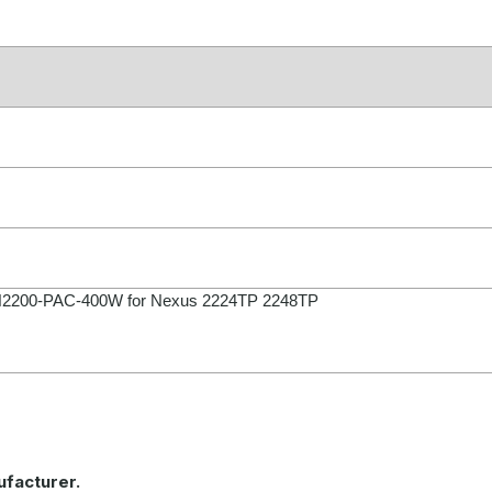
l N2200-PAC-400W for Nexus 2224TP 2248TP
ufacturer
.