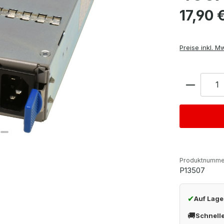
Regulärer Pre
17,90 
Preise inkl. M
Anzahl
Produktnumme
P13507
✔
Auf Lage
🚚
Schnell