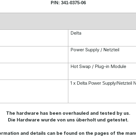
P/N: 341-0375-06
Delta
Power Supply / Netzteil
Hot Swap / Plug-in Module
1 x
Delta Power Supply/Netztei
The hardware has been overhauled and tested by us.
Die Hardware wurde von uns überholt und getestet.
ormation
and
details
can be found on
the
pages of the man