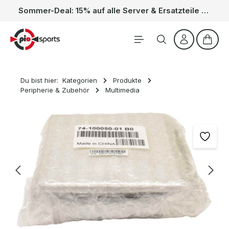
Sommer-Deal: 15% auf alle Server & Ersatzteile – Kein Code nötig, der Rabatt wird automatisch im Warenkorb abgezogen. Gültig vom 01.06. bis 31.08.
Zum Hauptinhalt springen
Waren
Du bist hier:
Kategorien
Produkte
Peripherie & Zubehör
Multimedia
Bildergalerie überspringen