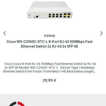
P31928
Cisco WS-C2960C-8TC-L 8-Port RJ-45 100Mbps Fast
Ethernet Switch 2x RJ-45 2x SFP GE
Cisco Cisco 8-Port RJ-45 100Mbps Fast Ethernet Switch 2x RJ-45
2x SFP GE Modell: WS-C2960C-8TC-L Device Type / Gerätetyp
Ethernet Switch Form Factor / Formfaktor 1 HE Rack Einbau möglich,
ohne Montagewinkel / 1U Rack mountable, without Mounting
Brackets Interfaces / Schnittstellen 8 x RJ-45 Ethernet 10/100
Regulärer Preis:
29,90 €
Base-T 2 x RJ-45 Ethernet 10/100/1000 Base-T 1 x 1G SFP / Base-T
1 x RJ-45 RS-232 Console 1 x Mini USB Console
LieferumfangDelivery Contents / Lieferumfang 1 x Cisco WS-
C2960C-8TC-L 8-Port RJ-45 100Mbps Fast Ethernet Switch 1 x
Power Cord / Netzkabel All devices have been tested and reset to
the factory settings with the corresponding logins of manuals.
Alle Geräte wurden von uns überholt, getestet und auf