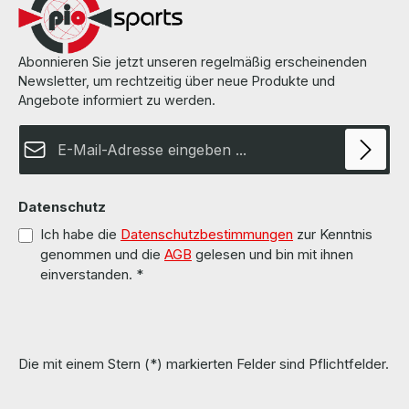
Werkeinstellung zurückgesetzt mit den entsprechenden Logins
der Handbücher. More information and details can be found on the
pages of the manufacturer. Weitere Informationen und Details
finden Sie auf den Seiten des Herstellers.
Abonnieren Sie jetzt unseren regelmäßig erscheinenden
Newsletter, um rechtzeitig über neue Produkte und
Angebote informiert zu werden.
E-Mail-Adresse*
Datenschutz
Ich habe die
Datenschutzbestimmungen
zur Kenntnis
genommen und die
AGB
gelesen und bin mit ihnen
einverstanden.
*
Die mit einem Stern (*) markierten Felder sind Pflichtfelder.