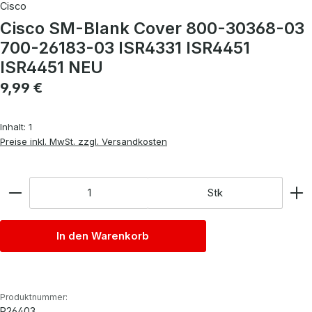
Cisco
Cisco SM-Blank Cover 800-30368-03
700-26183-03 ISR4331 ISR4451
ISR4451 NEU
Regulärer Preis:
9,99 €
Inhalt:
1
Preise inkl. MwSt. zzgl. Versandkosten
Anzahl
Stk
In den Warenkorb
Produktnummer:
P26403