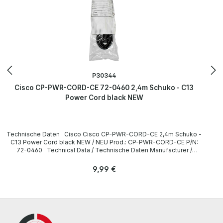
P30344
Cisco CP-PWR-CORD-CE 72-0460 2,4m Schuko - C13
Power Cord black NEW
Technische Daten Cisco Cisco CP-PWR-CORD-CE 2,4m Schuko -
C13 Power Cord black NEW / NEU Prod.: CP-PWR-CORD-CE P/N:
72-0460 Technical Data / Technische Daten Manufacturer /
Hersteller Cisco Length / Länge 2,4 m Cable Color / Kabelfarbe
black / schwarz Plug / Stecker Schuko / 16A 250V~ angled /
Regulärer Preis:
9,99 €
abgewinkelt no / nein Plug Color / Steckerfarbe black / schwarz
Jack / Buchse C13 / 10A 250V~ angled / abgewinkelt no / nein Jack
Color / Buchsenfarbe black / schwarz More information and details
can be found on the pages of the manufacturer. Weitere
Informationen und Details finden Sie auf den Seiten des
Herstellers.