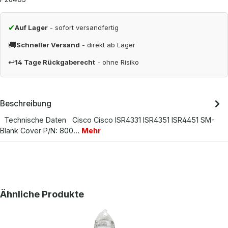
✔
Auf Lager
- sofort versandfertig
🚚
Schneller Versand
- direkt ab Lager
↩
14 Tage Rückgaberecht
- ohne Risiko
Beschreibung
Technische Daten Cisco Cisco ISR4331 ISR4351 ISR4451 SM-
Blank Cover P/N: 800…
Mehr
Produktgalerie überspringen
Ähnliche Produkte