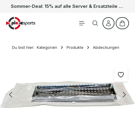
Sommer-Deal: 15% auf alle Server & Ersatzteile – Kein Code nötig, der Rabatt wird automatisch im Warenkorb abgezogen. Gültig vom 01.06. bis 31.08.
Zum Hauptinhalt springen
Waren
Du bist hier:
Kategorien
Produkte
Abdeckungen
Bildergalerie überspringen