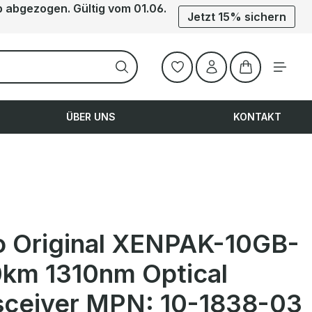
b abgezogen. Gültig vom 01.06.
Jetzt 15% sichern
Warenkorb ent
ÜBER UNS
KONTAKT
o Original XENPAK-10GB-
0km 1310nm Optical
sceiver MPN: 10-1838-03