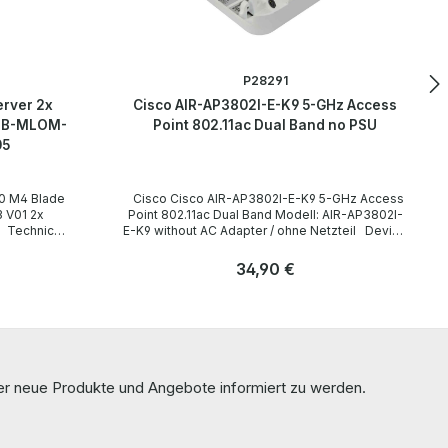
P28291
erver 2x
Cisco AIR-AP3802I-E-K9 5-GHz Access
CSB-MLOM-
Point 802.11ac Dual Band no PSU
05
Cisco Cisco AIR-AP3802I-E-K9 5-GHz Access
Point 802.11ac Dual Band Modell: AIR-AP3802I-
E-K9 without AC Adapter / ohne Netzteil Device
Type / Gerätetyp Access Point Interfaces /
Schnittstellen 1 x RJ-45 PoE/mGig Ethernet
Regulärer Preis:
34,90 €
100/1000/2500/5000 Mulitgigabit Ethernet 1 x
RJ-45 Console 1 x RJ-45 100/1000 Base-T
Anzahl
autosensing AUX 1 x USB Frequency bands /
Stk
Frequenzband 2.4 GHz / 5 GHz Data Link
Protokoll IEEE 802.11a/b/g/n/ac
LieferumfangDelivery Contents / Lieferumfang 1
x Cisco AIR-AP3802I-E-K9 Access Point The
ber neue Produkte und Angebote informiert zu werden.
hardware has been overhauled and tested by
us. Die Hardware wurde von uns überholt und
getestet. More information and details can be
found on the pages of the manufacturer.