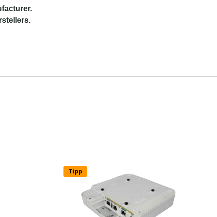
facturer.
stellers.
Tipp