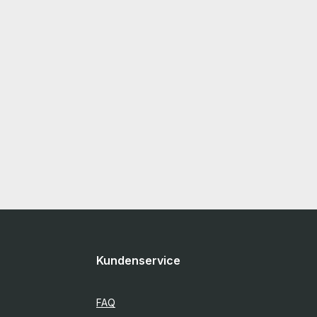
. Die
Weitere Informationen und Details finden Sie
nd getestet.
auf den Seiten des Herstellers.
e
! More
und on the
Sie auf den
Kundenservice
FAQ