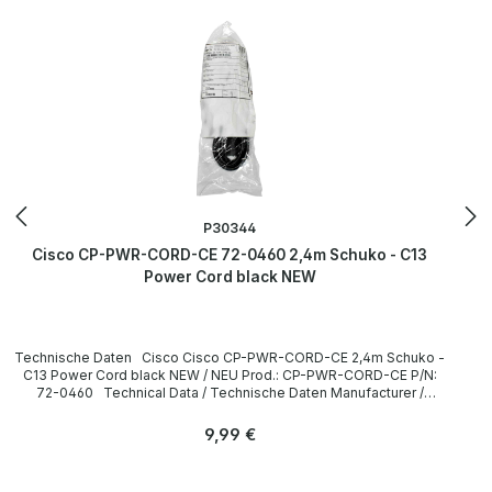
Herstellers.
P30344
Cisco CP-PWR-CORD-CE 72-0460 2,4m Schuko - C13
Power Cord black NEW
Technische Daten Cisco Cisco CP-PWR-CORD-CE 2,4m Schuko -
C13 Power Cord black NEW / NEU Prod.: CP-PWR-CORD-CE P/N:
72-0460 Technical Data / Technische Daten Manufacturer /
Hersteller Cisco Length / Länge 2,4 m Cable Color / Kabelfarbe
black / schwarz Plug / Stecker Schuko / 16A 250V~ angled /
Regulärer Preis:
9,99 €
abgewinkelt no / nein Plug Color / Steckerfarbe black / schwarz
Jack / Buchse C13 / 10A 250V~ angled / abgewinkelt no / nein Jack
Color / Buchsenfarbe black / schwarz More information and details