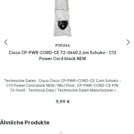
P30344
Cisco CP-PWR-CORD-CE 72-0460 2,4m Schuko - C13
Power Cord black NEW
Technische Daten Cisco Cisco CP-PWR-CORD-CE 2,4m Schuko -
C13 Power Cord black NEW / NEU Prod.: CP-PWR-CORD-CE P/N:
72-0460 Technical Data / Technische Daten Manufacturer /
Hersteller Cisco Length / Länge 2,4 m Cable Color / Kabelfarbe
black / schwarz Plug / Stecker Schuko / 16A 250V~ angled /
Regulärer Preis:
9,99 €
abgewinkelt no / nein Plug Color / Steckerfarbe black / schwarz
Jack / Buchse C13 / 10A 250V~ angled / abgewinkelt no / nein Jack
Color / Buchsenfarbe black / schwarz More information and details
can be found on the pages of the manufacturer. Weitere
Produktgalerie überspringen
Ähnliche Produkte
Informationen und Details finden Sie auf den Seiten des
Herstellers.