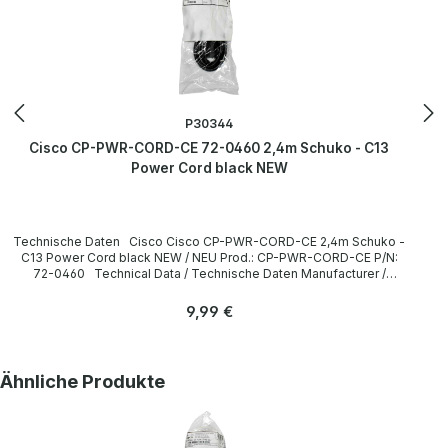
P30344
Cisco CP-PWR-CORD-CE 72-0460 2,4m Schuko - C13
Power Cord black NEW
Technische Daten Cisco Cisco CP-PWR-CORD-CE 2,4m Schuko -
C13 Power Cord black NEW / NEU Prod.: CP-PWR-CORD-CE P/N:
72-0460 Technical Data / Technische Daten Manufacturer /
Hersteller Cisco Length / Länge 2,4 m Cable Color / Kabelfarbe
black / schwarz Plug / Stecker Schuko / 16A 250V~ angled /
Regulärer Preis:
9,99 €
abgewinkelt no / nein Plug Color / Steckerfarbe black / schwarz
Jack / Buchse C13 / 10A 250V~ angled / abgewinkelt no / nein Jack
Color / Buchsenfarbe black / schwarz More information and details
can be found on the pages of the manufacturer. Weitere
Produktgalerie überspringen
Ähnliche Produkte
Informationen und Details finden Sie auf den Seiten des
Herstellers.