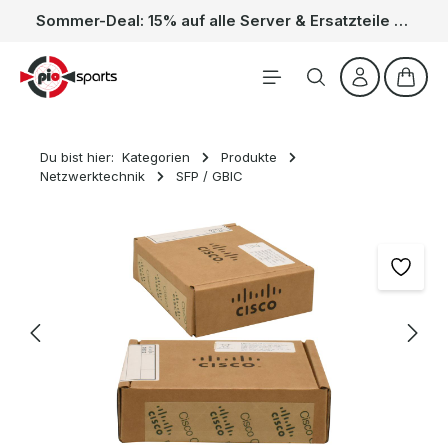
Sommer-Deal: 15% auf alle Server & Ersatzteile – Kein Code nötig, der Rabatt wird automatisch im Warenkorb abgezogen. Gültig vom 01.06. bis 31.08.
Zum Hauptinhalt springen
Waren
Du bist hier:
Kategorien
Produkte
Netzwerktechnik
SFP / GBIC
Bildergalerie überspringen