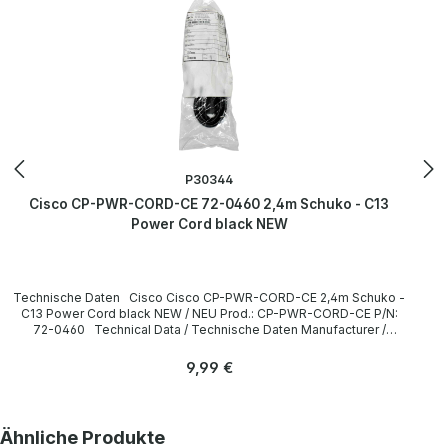
P30344
Cisco CP-PWR-CORD-CE 72-0460 2,4m Schuko - C13
Power Cord black NEW
Technische Daten Cisco Cisco CP-PWR-CORD-CE 2,4m Schuko -
C13 Power Cord black NEW / NEU Prod.: CP-PWR-CORD-CE P/N:
72-0460 Technical Data / Technische Daten Manufacturer /
Hersteller Cisco Length / Länge 2,4 m Cable Color / Kabelfarbe
black / schwarz Plug / Stecker Schuko / 16A 250V~ angled /
Regulärer Preis:
9,99 €
abgewinkelt no / nein Plug Color / Steckerfarbe black / schwarz
Jack / Buchse C13 / 10A 250V~ angled / abgewinkelt no / nein Jack
Color / Buchsenfarbe black / schwarz More information and details
can be found on the pages of the manufacturer. Weitere
Produktgalerie überspringen
Ähnliche Produkte
Informationen und Details finden Sie auf den Seiten des