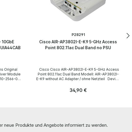
P28291
+ 10GbE
Cisco AIR-AP3802I-E-K9 5-GHz Access
OUIA44CAB
Point 802.11ac Dual Band no PSU
Cisco Cisco AIR-AP3802I-E-K9 5-GHz Access
iver Module
Point 802.11ac Dual Band Modell: AIR-AP3802I-
E-K9 without AC Adapter / ohne Netzteil Device
p
Type / Gerätetyp Access Point Interfaces /
Schnittstellen 1 x RJ-45 PoE/mGig Ethernet
Regulärer Preis:
34,90 €
 Mini-GBIC
100/1000/2500/5000 Mulitgigabit Ethernet 1 x
RJ-45 Console 1 x RJ-45 100/1000 Base-T
Anzahl
autosensing AUX 1 x USB Frequency bands /
Stk
Frequenzband 2.4 GHz / 5 GHz Data Link
Protokoll IEEE 802.11a/b/g/n/ac
sco
LieferumfangDelivery Contents / Lieferumfang 1
ver The
x Cisco AIR-AP3802I-E-K9 Access Point The
ber neue Produkte und Angebote informiert zu werden.
 tested by
hardware has been overhauled and tested by
us. Die Hardware wurde von uns überholt und