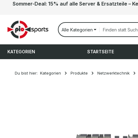
Sommer-Deal: 15% auf alle Server & Ersatzteile – K
 Hauptinhalt springen
Zur Suche springen
Zur Hauptnavigation springen
Alle Kategorien
KATEGORIEN
STARTSEITE
Du bist hier:
Kategorien
Produkte
Netzwerktechnik
Bildergalerie überspringen