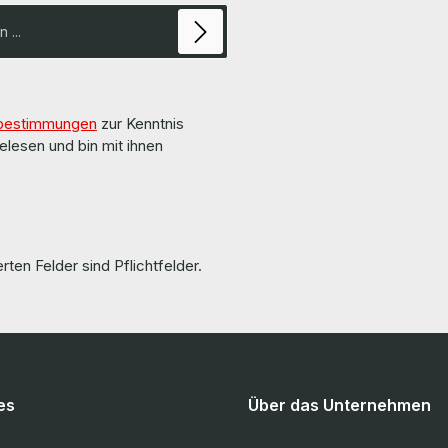
getestet. More information and details can be
n The hardware has
found on the pages of the manuf
ed and tested by us. Die
Weitere Informationen und Details
von uns überholt und getestet.
auf den Seiten des Herstellers. All parts are
n used batteries! Keine
used but 100% working!!! Alle Teile sind
auf gebrauchte Akkus! More
gebraucht aber 100 % in Ordn
d details can be found on the
bestimmungen
zur Kenntnis
manufacturer. Weitere
nd Details finden Sie auf den
elesen und bin mit ihnen
rts are used but
0 % in Ordnung!!!
rten Felder sind Pflichtfelder.
es
Über das Unternehmen