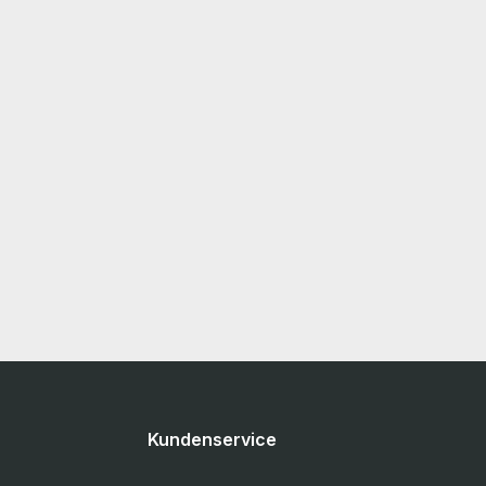
getestet. More information and details can be
acturer.
found on the pages of the manufacturer.
 finden Sie
Weitere Informationen und Details finden Sie
auf den Seiten des Herstellers.
ung!!!
Kundenservice