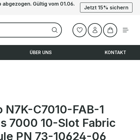
b abgezogen. Gültig vom 01.06.
Jetzt 15% sichern
Warenkorb ent
ÜBER UNS
KONTAKT
o N7K-C7010-FAB-1
s 7000 10-Slot Fabric
le PN 73-10624-06