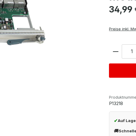
Regulärer Pre
34,99 
Preise inkl. M
Anzahl
Produktnumme
P13218
✔
Auf Lage
🚚
Schnell