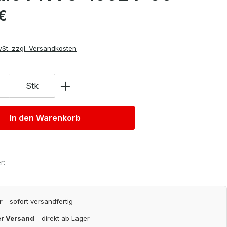
is:
€
wSt. zzgl. Versandkosten
Stk
In den Warenkorb
r:
r
- sofort versandfertig
er Versand
- direkt ab Lager