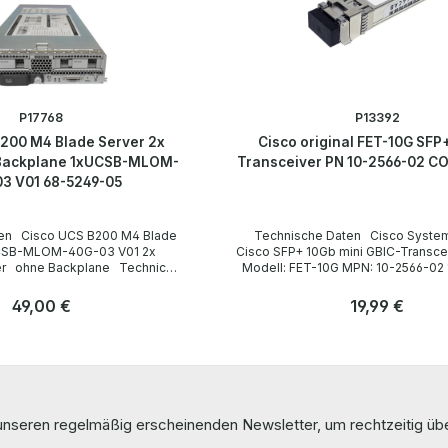
P17768
P13392
200 M4 Blade Server 2x
Cisco original FET-10G SFP
 Backplane 1xUCSB-MLOM-
Transceiver PN 10-2566-02 C
3 V01 68-5249-05
 Blade
Technische Daten Cisco Systems Original
Cisco SFP+ 10Gb mini GBIC-Transce
ical
Modell: FET-10G MPN: 10-2566-02 10-2566-01
Gerätetyp Blade
Technical data / Technische Daten Gerätety
Mini-GBIC-Transceiver Module Formfaktor
Regulärer Preis:
49,00 €
Regulärer Preis:
19,99 €
Small Form-factor Plug-in-Modul
SFP+ Standard Ethernet 1000BASE-SX FC-PI-4,
Anzahl
Steckplätze 2 (socket
FC-PH-2 Max. Datenübertragungsrate 10 Gbps
Stk
Stk
Main Memory /
Distance / Reichweite Max. 100 m MMF
24 DIMM slots)
Wavelength / Wellenlänge 850 nm
ry
LieferumfangDelivery / Lieferumfang 1 x Ci
e
10-2566-02 10-2566-01 SFP+ Transcei
 unseren regelmäßig erscheinenden Newsletter, um rechtzeitig ü
hardware has been overhauled and
re
us. Die Hardware wurde von uns überholt und