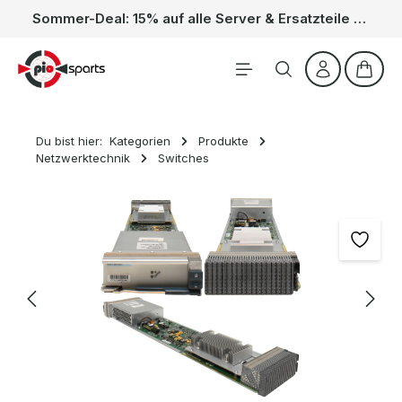
Sommer-Deal: 15% auf alle Server & Ersatzteile – Kein Code nötig, der Rabatt wird automatisch im Warenkorb abgezogen. Gültig vom 01.06. bis 31.08.
Zum Hauptinhalt springen
Waren
Du bist hier:
Kategorien
Produkte
Netzwerktechnik
Switches
Bildergalerie überspringen