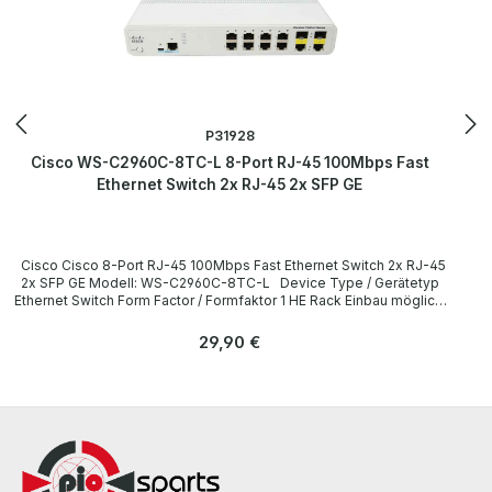
P31928
Cisco WS-C2960C-8TC-L 8-Port RJ-45 100Mbps Fast
Ethernet Switch 2x RJ-45 2x SFP GE
Cisco Cisco 8-Port RJ-45 100Mbps Fast Ethernet Switch 2x RJ-45
2x SFP GE Modell: WS-C2960C-8TC-L Device Type / Gerätetyp
Ethernet Switch Form Factor / Formfaktor 1 HE Rack Einbau möglich,
ohne Montagewinkel / 1U Rack mountable, without Mounting
Brackets Interfaces / Schnittstellen 8 x RJ-45 Ethernet 10/100
Regulärer Preis:
29,90 €
Base-T 2 x RJ-45 Ethernet 10/100/1000 Base-T 1 x 1G SFP / Base-T
1 x RJ-45 RS-232 Console 1 x Mini USB Console
LieferumfangDelivery Contents / Lieferumfang 1 x Cisco WS-
C2960C-8TC-L 8-Port RJ-45 100Mbps Fast Ethernet Switch 1 x
Power Cord / Netzkabel All devices have been tested and reset to
the factory settings with the corresponding logins of manuals.
Alle Geräte wurden von uns überholt, getestet und auf
Werkeinstellung zurückgesetzt mit den entsprechenden Logins