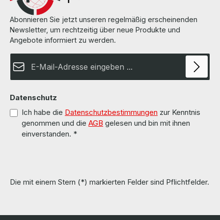
der Handbücher. More information and details can be found on the
pages of the manufacturer. Weitere Informationen und Details
finden Sie auf den Seiten des Herstellers.
Abonnieren Sie jetzt unseren regelmäßig erscheinenden
Newsletter, um rechtzeitig über neue Produkte und
Angebote informiert zu werden.
E-Mail-Adresse*
Datenschutz
Ich habe die
Datenschutzbestimmungen
zur Kenntnis
genommen und die
AGB
gelesen und bin mit ihnen
einverstanden.
*
Die mit einem Stern (*) markierten Felder sind Pflichtfelder.