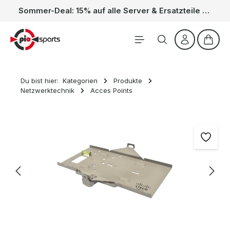
Sommer-Deal: 15% auf alle Server & Ersatzteile – Kein Code nötig, der Rabatt wird automatisch im Warenkorb abgezogen. Gültig vom 01.06. bis 31.08.
Zum Hauptinhalt springen
Waren
Du bist hier:
Kategorien
Produkte
Netzwerktechnik
Acces Points
Bildergalerie überspringen