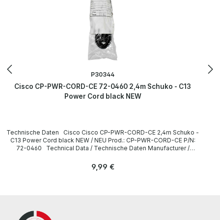
P30344
Cisco CP-PWR-CORD-CE 72-0460 2,4m Schuko - C13
Power Cord black NEW
Technische Daten Cisco Cisco CP-PWR-CORD-CE 2,4m Schuko -
C13 Power Cord black NEW / NEU Prod.: CP-PWR-CORD-CE P/N:
72-0460 Technical Data / Technische Daten Manufacturer /
Hersteller Cisco Length / Länge 2,4 m Cable Color / Kabelfarbe
black / schwarz Plug / Stecker Schuko / 16A 250V~ angled /
Regulärer Preis:
9,99 €
abgewinkelt no / nein Plug Color / Steckerfarbe black / schwarz
Jack / Buchse C13 / 10A 250V~ angled / abgewinkelt no / nein Jack
Color / Buchsenfarbe black / schwarz More information and details
can be found on the pages of the manufacturer. Weitere
Informationen und Details finden Sie auf den Seiten des
Herstellers.