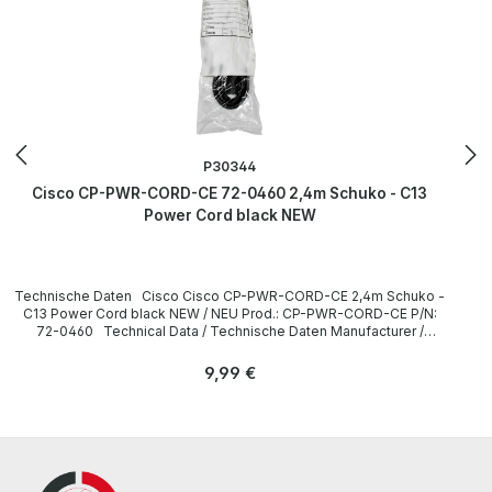
P30344
Cisco CP-PWR-CORD-CE 72-0460 2,4m Schuko - C13
Power Cord black NEW
Technische Daten Cisco Cisco CP-PWR-CORD-CE 2,4m Schuko -
C13 Power Cord black NEW / NEU Prod.: CP-PWR-CORD-CE P/N:
72-0460 Technical Data / Technische Daten Manufacturer /
Hersteller Cisco Length / Länge 2,4 m Cable Color / Kabelfarbe
black / schwarz Plug / Stecker Schuko / 16A 250V~ angled /
Regulärer Preis:
9,99 €
abgewinkelt no / nein Plug Color / Steckerfarbe black / schwarz
Jack / Buchse C13 / 10A 250V~ angled / abgewinkelt no / nein Jack
Color / Buchsenfarbe black / schwarz More information and details
can be found on the pages of the manufacturer. Weitere
Informationen und Details finden Sie auf den Seiten des
Herstellers.