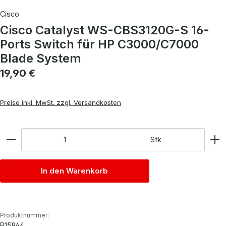
Cisco
Cisco Catalyst WS-CBS3120G-S 16-
Ports Switch für HP C3000/C7000
Blade System
Regulärer Preis:
19,90 €
Preise inkl. MwSt. zzgl. Versandkosten
Anzahl
Stk
In den Warenkorb
Produktnummer:
P15944