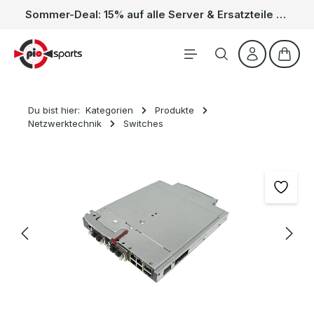
Sommer-Deal: 15% auf alle Server & Ersatzteile – Kein Code nötig, der Rabatt wird automatisch im Warenkorb abgezogen. Gültig vom 01.06. bis 31.08.
Zum Hauptinhalt springen
Waren
Du bist hier:
Kategorien
Produkte
Netzwerktechnik
Switches
Bildergalerie überspringen