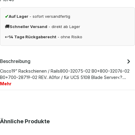
✔
Auf Lager
- sofort versandfertig
🚚
Schneller Versand
- direkt ab Lager
↩
14 Tage Rückgaberecht
- ohne Risiko
Beschreibung
Cisco19” Rackschienen / Rails800-32075-02 B0+800-32076-02
B0+700-28719-02 REV. A0for / für UCS 5108 Blade Server<?…
Mehr
Produktgalerie überspringen
Ähnliche Produkte