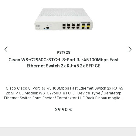
P31928
Cisco WS-C2960C-8TC-L 8-Port RJ-45 100Mbps Fast
Ethernet Switch 2x RJ-45 2x SFP GE
Cisco Cisco 8-Port RJ-45 100Mbps Fast Ethernet Switch 2x RJ-45
2x SFP GE Modell: WS-C2960C-8TC-L Device Type / Gerätetyp
Ethernet Switch Form Factor / Formfaktor 1 HE Rack Einbau möglich,
ohne Montagewinkel / 1U Rack mountable, without Mounting
Brackets Interfaces / Schnittstellen 8 x RJ-45 Ethernet 10/100
Regulärer Preis:
29,90 €
Base-T 2 x RJ-45 Ethernet 10/100/1000 Base-T 1 x 1G SFP / Base-T
1 x RJ-45 RS-232 Console 1 x Mini USB Console
LieferumfangDelivery Contents / Lieferumfang 1 x Cisco WS-
C2960C-8TC-L 8-Port RJ-45 100Mbps Fast Ethernet Switch 1 x
Power Cord / Netzkabel All devices have been tested and reset to