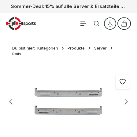
Sommer-Deal: 15% auf alle Server & Ersatzteile – Kein Code nötig, der Rabatt wird automatisch im Warenkorb abgezogen. Gültig vom 01.06. bis 31.08.
Zum Hauptinhalt springen
Waren
Du bist hier:
Kategorien
Produkte
Server
Rails
Bildergalerie überspringen