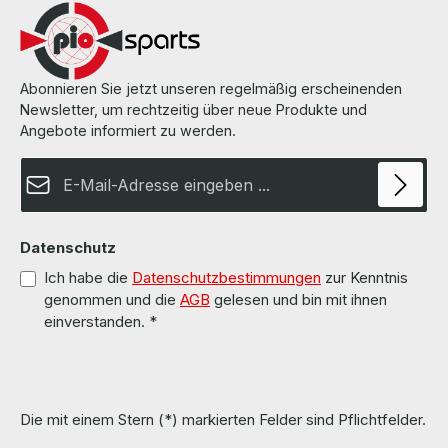
the factory settings with the corresponding logins of manuals.
Alle Geräte wurden von uns überholt, getestet und auf
Werkeinstellung zurückgesetzt mit den entsprechenden Logins
der Handbücher. More information and details can be found on the
pages of the manufacturer. Weitere Informationen und Details
finden Sie auf den Seiten des Herstellers.
Abonnieren Sie jetzt unseren regelmäßig erscheinenden
Newsletter, um rechtzeitig über neue Produkte und
Angebote informiert zu werden.
E-Mail-Adresse*
Datenschutz
Ich habe die
Datenschutzbestimmungen
zur Kenntnis
genommen und die
AGB
gelesen und bin mit ihnen
einverstanden.
*
Die mit einem Stern (*) markierten Felder sind Pflichtfelder.