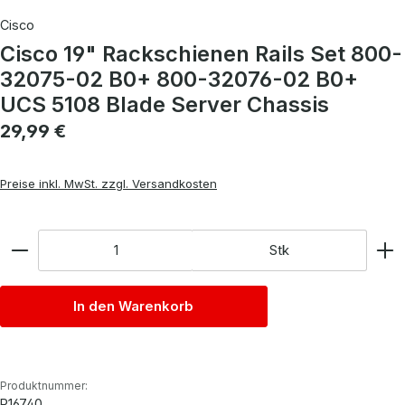
Cisco
Cisco 19" Rackschienen Rails Set 800-
32075-02 B0+ 800-32076-02 B0+
UCS 5108 Blade Server Chassis
Regulärer Preis:
29,99 €
Preise inkl. MwSt. zzgl. Versandkosten
Anzahl
Stk
In den Warenkorb
Produktnummer:
P16740