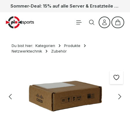
Sommer-Deal: 15% auf alle Server & Ersatzteile – Kein Code nötig, der Rabatt wird automatisch im Warenkorb abgezogen. Gültig vom 01.06. bis 31.08.
Zum Hauptinhalt springen
Waren
Du bist hier:
Kategorien
Produkte
Netzwerktechnik
Zubehör
Bildergalerie überspringen