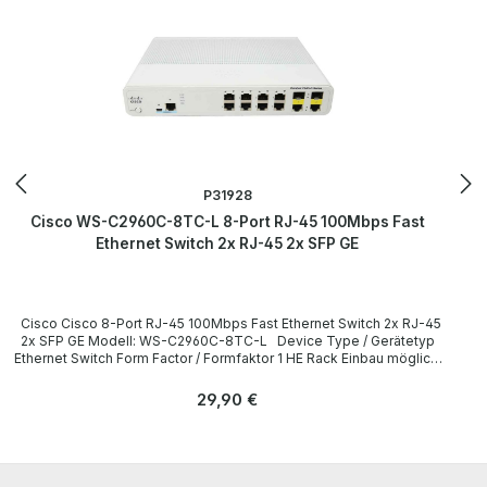
Werkeinstellung zurückgesetzt mit den entsprechenden Logins
der Handbücher. More information and details can be found on the
pages of the manufacturer. Weitere Informationen und Details
finden Sie auf den Seiten des Herstellers.
P31928
Cisco WS-C2960C-8TC-L 8-Port RJ-45 100Mbps Fast
Ethernet Switch 2x RJ-45 2x SFP GE
Cisco Cisco 8-Port RJ-45 100Mbps Fast Ethernet Switch 2x RJ-45
2x SFP GE Modell: WS-C2960C-8TC-L Device Type / Gerätetyp
Ethernet Switch Form Factor / Formfaktor 1 HE Rack Einbau möglich,
ohne Montagewinkel / 1U Rack mountable, without Mounting
Brackets Interfaces / Schnittstellen 8 x RJ-45 Ethernet 10/100
Regulärer Preis:
29,90 €
Base-T 2 x RJ-45 Ethernet 10/100/1000 Base-T 1 x 1G SFP / Base-T
1 x RJ-45 RS-232 Console 1 x Mini USB Console
LieferumfangDelivery Contents / Lieferumfang 1 x Cisco WS-
C2960C-8TC-L 8-Port RJ-45 100Mbps Fast Ethernet Switch 1 x
Power Cord / Netzkabel All devices have been tested and reset to