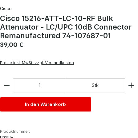
Cisco
Cisco 15216-ATT-LC-10-RF Bulk
Attenuator - LC/UPC 10dB Connector
Remanufactured 74-107687-01
Regulärer Preis:
39,00 €
Preise inkl. MwSt. zzgl. Versandkosten
Anzahl
Stk
In den Warenkorb
Produktnummer:
P21196