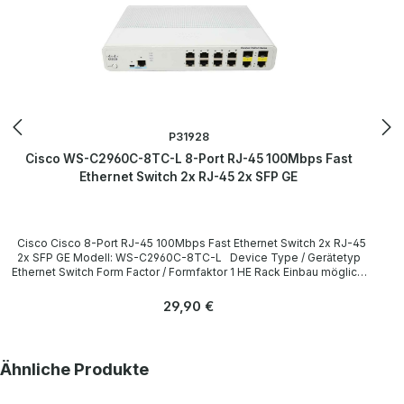
P31928
Cisco WS-C2960C-8TC-L 8-Port RJ-45 100Mbps Fast
Ethernet Switch 2x RJ-45 2x SFP GE
Cisco Cisco 8-Port RJ-45 100Mbps Fast Ethernet Switch 2x RJ-45
2x SFP GE Modell: WS-C2960C-8TC-L Device Type / Gerätetyp
Ethernet Switch Form Factor / Formfaktor 1 HE Rack Einbau möglich,
ohne Montagewinkel / 1U Rack mountable, without Mounting
Brackets Interfaces / Schnittstellen 8 x RJ-45 Ethernet 10/100
Regulärer Preis:
29,90 €
Base-T 2 x RJ-45 Ethernet 10/100/1000 Base-T 1 x 1G SFP / Base-T
1 x RJ-45 RS-232 Console 1 x Mini USB Console
LieferumfangDelivery Contents / Lieferumfang 1 x Cisco WS-
C2960C-8TC-L 8-Port RJ-45 100Mbps Fast Ethernet Switch 1 x
Produktgalerie überspringen
Ähnliche Produkte
Power Cord / Netzkabel All devices have been tested and reset to
the factory settings with the corresponding logins of manuals.
Alle Geräte wurden von uns überholt, getestet und auf