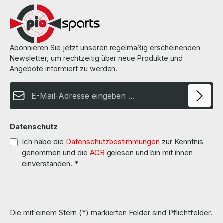
the factory settings with the corresponding logins of manuals.
Alle Geräte wurden von uns überholt, getestet und auf
Werkeinstellung zurückgesetzt mit den entsprechenden Logins
der Handbücher. More information and details can be found on the
pages of the manufacturer. Weitere Informationen und Details
finden Sie auf den Seiten des Herstellers.
Abonnieren Sie jetzt unseren regelmäßig erscheinenden
Newsletter, um rechtzeitig über neue Produkte und
Angebote informiert zu werden.
E-Mail-Adresse*
Datenschutz
Ich habe die
Datenschutzbestimmungen
zur Kenntnis
genommen und die
AGB
gelesen und bin mit ihnen
einverstanden.
*
Die mit einem Stern (*) markierten Felder sind Pflichtfelder.