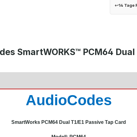
↩
14 Tage
des SmartWORKS™ PCM64 Dual T1
AudioCodes
SmartWorks PCM64 Dual T1/E1 Passive Tap Card
Modell: PCM64