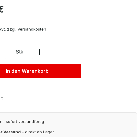
is:
€
wSt. zzgl. Versandkosten
Stk
In den Warenkorb
r:
r
- sofort versandfertig
er Versand
- direkt ab Lager