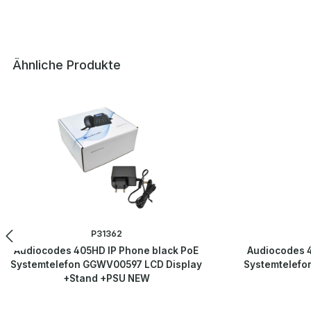
Ähnliche Produkte
Produktgalerie überspringen
P31362
Audiocodes 405HD IP Phone black PoE
Audiocodes 4
Systemtelefon GGWV00597 LCD Display
Systemtelefo
+Stand +PSU NEW