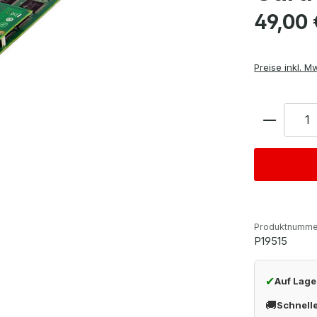
Regulärer Pre
49,00 
Preise inkl. M
Anzahl
Produktnumme
P19515
✔
Auf Lage
🚚
Schnell