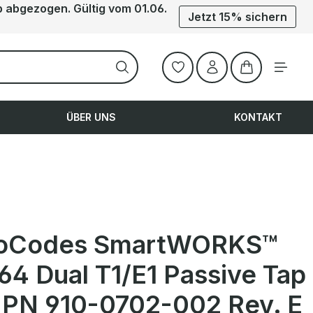
b abgezogen. Gültig vom 01.06.
Jetzt 15% sichern
Warenkorb ent
ÜBER UNS
KONTAKT
oCodes SmartWORKS™
4 Dual T1/E1 Passive Tap
 PN 910-0702-002 Rev. E