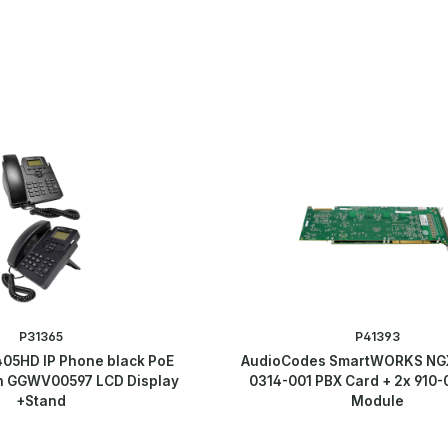
P31365
P41393
05HD IP Phone black PoE
AudioCodes SmartWORKS NGX
n GGWV00597 LCD Display
0314-001 PBX Card + 2x 910-
+Stand
Module