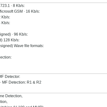
.723.1 · 8 Kb/s:
icrosoft GSM · 16 Kb/s:
 Kb/s:
 Kb/s:
igned) · 96 Kb/s:
d) 128 Kb/s:
signed) Wave file formats:
ection:
MF Detector:
· MF Detection: R1 & R2
ne Detection,
ion,