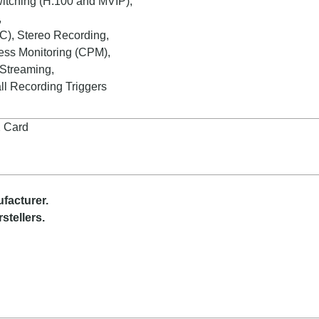
Switching (H.100 and MVIP),
,
C), Stereo Recording,
ess Monitoring (CPM),
 Streaming,
all Recording Triggers
2 Card
ufacturer
.
stellers.