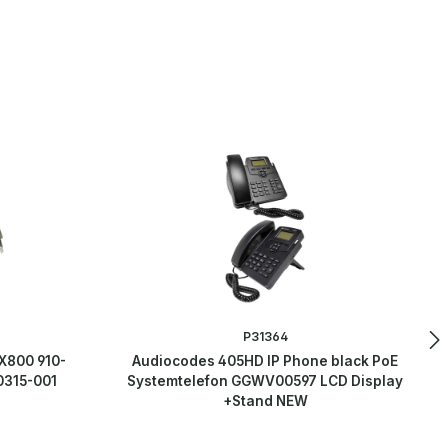
P31364
800 910-
Audiocodes 405HD IP Phone black PoE
0315-001
Systemtelefon GGWV00597 LCD Display
+Stand NEW