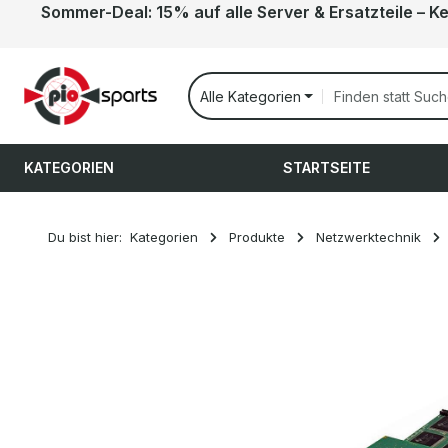
Sommer-Deal: 15% auf alle Server & Ersatzteile – K
 Hauptinhalt springen
Zur Suche springen
Zur Hauptnavigation springen
Alle Kategorien
KATEGORIEN
STARTSEITE
Du bist hier:
Kategorien
Produkte
Netzwerktechnik
Bildergalerie überspringen