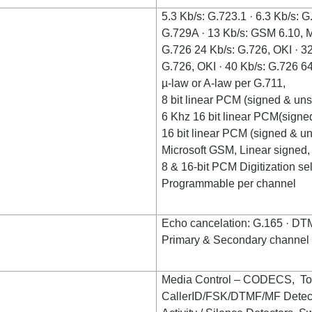
5.3 Kb/s: G.723.1 · 6.3 Kb/s: G
G.729A · 13 Kb/s: GSM 6.10, M
G.726 24 Kb/s: G.726, OKI · 32
G.726, OKI · 40 Kb/s: G.726 64
µ
-law or A-law per G.711,
8 bit linear PCM (signed & uns
6 Khz 16 bit linear PCM(signe
16 bit linear PCM (signed & un
Microsoft GSM, Linear signed,
8 & 16-bit PCM Digitization sel
Programmable per channel
Echo cancelation: G.165 · DT
Primary & Secondary channel 
Media Control – CODECS,
To
CallerID/FSK/DTMF/MF Detect