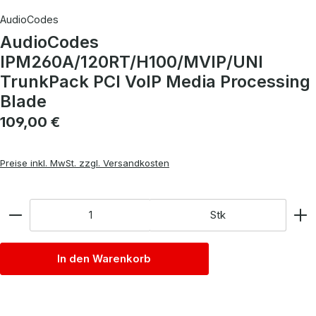
AudioCodes
AudioCodes
IPM260A/120RT/H100/MVIP/UNI
TrunkPack PCI VoIP Media Processing
Blade
Regulärer Preis:
109,00 €
Preise inkl. MwSt. zzgl. Versandkosten
Anzahl
Stk
In den Warenkorb