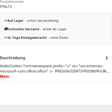
Produktnummer:
P19473
✔
Auf Lager
- sofort versandfertig
🚚
Schneller Versand
- direkt ab Lager
↩
14 Tage Rückgaberecht
- ohne Risiko
Beschreibung
AudioCodes<?xml:namespace prefix="o" ns="urn:schemas-
microsoft-com:office:office" /> IPM260A/120RT/H100/MVIP/UN…
Mehr