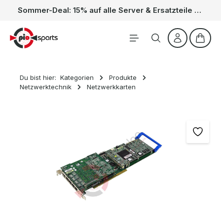
Sommer-Deal: 15% auf alle Server & Ersatzteile – Kein Code nötig, der Rabatt wird automatisch im Warenkorb abgezogen. Gültig vom 01.06. bis 31.08.
Zum Hauptinhalt springen
Waren
Du bist hier:
Kategorien
Produkte
Netzwerktechnik
Netzwerkkarten
Bildergalerie überspringen