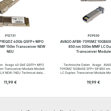
P12731
P29530
79EQDZ 40Gb QSFP+ MPO
AVAGO AFBR-709SMZ 10GBASE
MF 150m Transceiver NEW
850 nm 300m MMF LC Du
NEU
Transceiver Module
+ MPO
Technische Daten Avago AVAGO AFBR-
Transceiver Module Modell:
709SMZ 10GBASE SFP+ SR 850 n
l data /
LC Duplex Transceiver Module Model: AFBR-
ersteller
709SMZ Technical Data / Technische Daten
Manufacturer / Hersteller Avago Type /
Regulärer Preis:
11,99 €
Regulärer Preis:
19,99 €
Gerätetyp 10G Mini GBIC / Transceiver Module
Formfaktor Small Form-factor Plug-in Modul
Anzahl
(SFP+) Data Transfer Rate /
Stk
Stk
e 40 Gbps Range /
Datenübertragungsrate 10 Gbps Distance /
 /
Reichweite bis 300 m (50/125 µm MMF)
Wavelength / Wellenlänge 850 nm
LieferumfangDelivery Contents / Lie