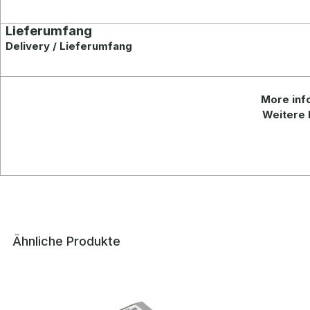
Lieferumfang
Delivery / Lieferumfang
More
inf
Weitere 
Ähnliche Produkte
Produktgalerie überspringen