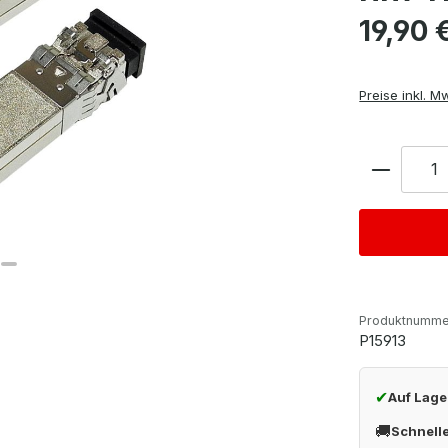
Regulärer Pre
19,90 
Preise inkl. M
Anzahl
Produktnumme
P15913
✔
Auf Lage
🚚
Schnell