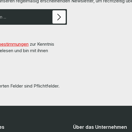
 unseren regelmäßig erscheinenden Newsletter, um rechtzeitig ü
x AVAGO AFBR-709SMZ 10G SFP+ Tr
e pages of the manufacturer.
Mini GBIC The hardware has been overhauled
tionen und Details finden Sie
and tested by us. Die Hardware wurde von uns
auf den Seiten des Herstellers.
überholt und getestet. More information and
details can be found on the pag
manufacturer. Weitere Informationen und Details
bestimmungen
zur Kenntnis
elesen und bin mit ihnen
rten Felder sind Pflichtfelder.
es
Über das Unternehmen