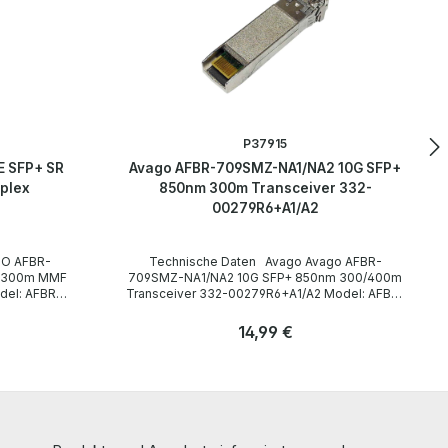
P37915
 SFP+ SR
Avago AFBR-709SMZ-NA1/NA2 10G SFP+
plex
850nm 300m Transceiver 332-
00279R6+A1/A2
Technische Daten Avago Avago AFBR-
m 300m MMF
709SMZ-NA1/NA2 10G SFP+ 850nm 300/400m
Transceiver 332-00279R6+A1/A2 Model: AFBR-
709SMZ-NA1 AFBR-709SMZ-NA2 NetApp P/N:
332-00279R6+A1 332-00279R6+A2 Technical
Regulärer Preis:
14,99 €
data / Technische Daten Manufacturer /
Hersteller Avago Type / Gerätetyp Transceiver-
Anzahl
Module Formfaktor Plug-in-Module SFP+ Data
Stk
Link Protokoll Ethernet Interfaces /
Schnittstellen 1 x LC Duplex Multi-Mode x
2 Connector Data Transfer Rate /
ferumfang 1
Datenübertragungsrate 10 Gbps Wavelength /