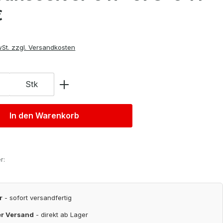
is:
€
wSt. zzgl. Versandkosten
Stk
In den Warenkorb
r:
r
- sofort versandfertig
er Versand
- direkt ab Lager