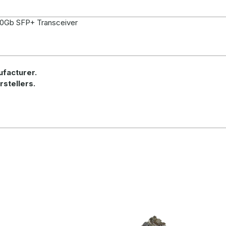
0Gb SFP+ Transceiver
ufacturer
.
rstellers.