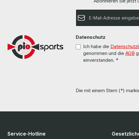
Abonnieren Sie jetzt
Reichweite 300 m on 50/125µm MMF
Transceiver More information and details can
Wavelength / Wellenlänge 850 nm
be found on th
LieferumfangDelivery / Lieferumfang 1 x AFBR-
E-Mail-Adresse*
Weitere Informa
703SMZ-NA3 10G SFP+ Transceiver The
hardware has been overhauled and tested by
us.Die Hardware wurde von uns überholt und
getestet.More information and details can be
found on the pages of the manufacturer.Weitere
Datenschutz
Informationen und Details finden Sie auf den
Ich habe die
Datenschutz
Seiten des Herstellers.All parts are used but
100% working!!!Alle Teile sind gebraucht aber
genommen und die
AGB
g
100 % in Ordnung!!!
einverstanden.
*
Die mit einem Stern (*) markie
Service-Hotline
Gesetzlich