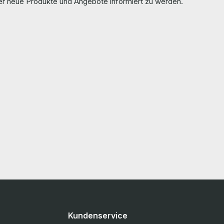
ber neue Produkte und Angebote informiert zu werden.
ansceiver /
Wellenlänge 850 nm LieferumfangDelivery
Content / Lieferumfang 1 x AFBR-709SMZ 10G
SFP+ Transceiver The hardware has been
overhauled and tested by us. Die Hardware
es of the
wurde von uns überholt und getestet. More
information and details can be found on the
finden Sie auf den Seiten des Herstellers.
pages of the manufacturer. Weitere
Informationen und Details finden Sie auf den
Seiten des Herstellers.
Kundenservice