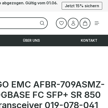
b abgezogen. Gültig vom 01.06.
Jetzt 15% sichern
Warenkorb ent
ÜBER UNS
KONTAKT
GO EMC AFBR-709ASMZ-
0GBASE FC SFP+ SR 850
ransceiver 019-078-041