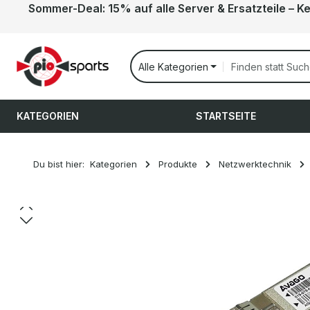
Sommer-Deal: 15% auf alle Server & Ersatzteile – K
 Hauptinhalt springen
Zur Suche springen
Zur Hauptnavigation springen
Alle Kategorien
KATEGORIEN
STARTSEITE
Du bist hier:
Kategorien
Produkte
Netzwerktechnik
Bildergalerie überspringen