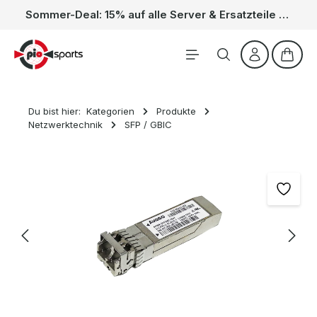
Sommer-Deal: 15% auf alle Server & Ersatzteile – Kein Code nötig, der Rabatt wird automatisch im Warenkorb abgezogen. Gültig vom 01.06. bis 31.08.
Zum Hauptinhalt springen
Waren
Du bist hier:
Kategorien
Produkte
Netzwerktechnik
SFP / GBIC
Bildergalerie überspringen