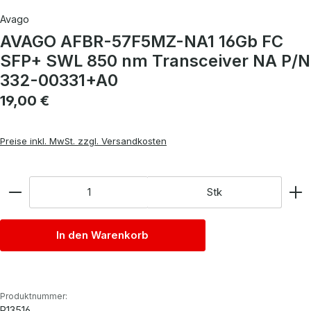
Avago
AVAGO AFBR-57F5MZ-NA1 16Gb FC
SFP+ SWL 850 nm Transceiver NA P/N
332-00331+A0
Regulärer Preis:
19,00 €
Preise inkl. MwSt. zzgl. Versandkosten
Anzahl
Stk
In den Warenkorb
Produktnummer:
P13516