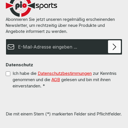
by us.Die Hardware wurde von uns überholt und getestet.More
information and details can be found on the pages of the
manufacturer.Weitere Informationen und Details finden Sie auf den
Seiten des Herstellers.All parts are used but 100% working!!!Alle
Abonnieren Sie jetzt unseren regelmäßig erscheinenden
Teile sind gebraucht aber 100 % in Ordnung!!!
Newsletter, um rechtzeitig über neue Produkte und
Angebote informiert zu werden.
E-Mail-Adresse*
Datenschutz
Ich habe die
Datenschutzbestimmungen
zur Kenntnis
genommen und die
AGB
gelesen und bin mit ihnen
einverstanden.
*
Die mit einem Stern (*) markierten Felder sind Pflichtfelder.