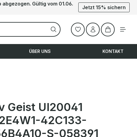
b abgezogen. Gültig vom 01.06.
Jetzt 15% sichern
Warenkorb ent
ÜBER UNS
KONTAKT
iv Geist UI20041
2E4W1-42C133-
6B4A10-S-058391