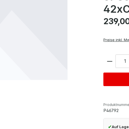
42xC
Regulärer Pre
239,0
Preise inkl. M
Anzahl
Produktnumme
P46792
✔
Auf Lage