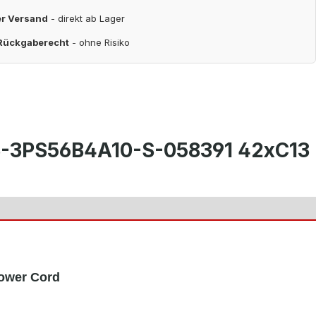
er Versand
- direkt ab Lager
 Rückgaberecht
- ohne Risiko
3-3PS56B4A10-S-058391 42xC13
Power Cord