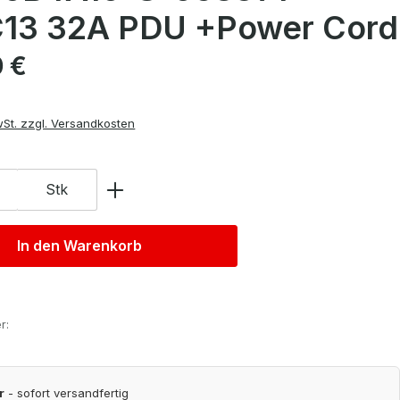
13 32A PDU +Power Cord
is:
0 €
wSt. zzgl. Versandkosten
Stk
In den Warenkorb
r:
r
- sofort versandfertig