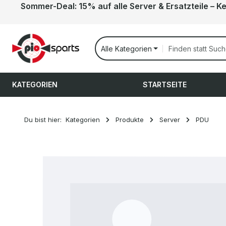
Sommer-Deal: 15% auf alle Server & Ersatzteile – K
 Hauptinhalt springen
Zur Suche springen
Zur Hauptnavigation springen
Alle Kategorien
KATEGORIEN
STARTSEITE
Du bist hier:
Kategorien
Produkte
Server
PDU
Bildergalerie überspringen