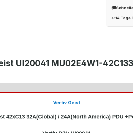
🚚
Schnell
↩
14 Tage
 Geist UI20041 MU02E4W1-42C13
Vertiv Geist
ist 42xC13 32A(Global) / 24A(North America) PDU +