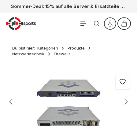
Sommer-Deal: 15% auf alle Server & Ersatzteile – Kein Code nötig, der Rabatt wird automatisch im Warenkorb abgezogen. Gültig vom 01.06. bis 31.08.
Zum Hauptinhalt springen
Waren
Du bist hier:
Kategorien
Produkte
Netzwerktechnik
Firewalls
Bildergalerie überspringen