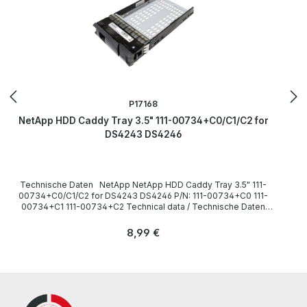
P17168
NetApp HDD Caddy Tray 3.5" 111-00734+C0/C1/C2 for
DS4243 DS4246
Technische Daten NetApp NetApp HDD Caddy Tray 3.5" 111-
00734+C0/C1/C2 for DS4243 DS4246 P/N: 111-00734+C0 111-
00734+C1 111-00734+C2 Technical data / Technische Daten
Manufacturer / Hersteller NetApp Compatibility / Kompatibilität
DS4243, DS4246 LieferumfangDelivery Content / Lieferumfang 1 x
Regulärer Preis:
8,99 €
NetApp HDD Caddy Tray 3.5" for DS4243 DS4246 The hardware
has been overhauled and tested by us. Die Hardware wurde von
uns überholt und getestet. More information and details can be
found on the pages of the manufacturer. Weitere Informationen und
Details finden Sie auf den Seiten des Herstellers.