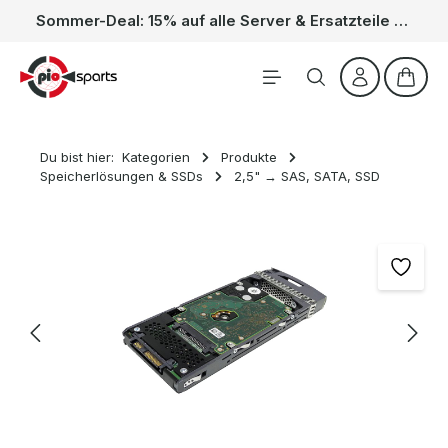
Sommer-Deal: 15% auf alle Server & Ersatzteile – Kein Code nötig, der Rabatt wird automatisch im Warenkorb abgezogen. Gültig vom 01.06. bis 31.08.
Zum Hauptinhalt springen
Waren
Du bist hier:
Kategorien
Produkte
Speicherlösungen & SSDs
2,5" → SAS, SATA, SSD
Bildergalerie überspringen