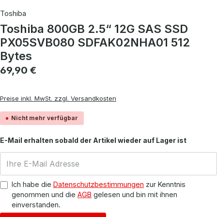
Toshiba
Toshiba 800GB 2.5“ 12G SAS SSD
PX05SVB080 SDFAK02NHA01 512
Bytes
Regulärer Preis:
69,90 €
Preise inkl. MwSt. zzgl. Versandkosten
Nicht mehr verfügbar
E-Mail erhalten sobald der Artikel wieder auf Lager ist
Ich habe die
Datenschutzbestimmungen
zur Kenntnis
genommen und die
AGB
gelesen und bin mit ihnen
einverstanden.