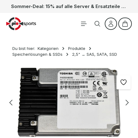
Sommer-Deal: 15% auf alle Server & Ersatzteile – Kein Code nötig, der Rabatt wird automatisch im Warenkorb abgezogen. Gültig vom 01.06. bis 31.08.
Zum Hauptinhalt springen
Waren
Du bist hier:
Kategorien
Produkte
Speicherlösungen & SSDs
2,5" → SAS, SATA, SSD
Bildergalerie überspringen