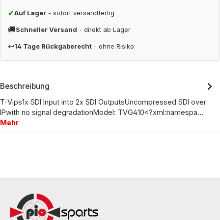
✔
Auf Lager
- sofort versandfertig
🚚
Schneller Versand
- direkt ab Lager
↩
14 Tage Rückgaberecht
- ohne Risiko
Beschreibung
T-Vips1x SDI Input into 2x SDI OutputsUncompressed SDI over
IPwith no signal degradationModel: TVG410<?xml:namespa…
Mehr