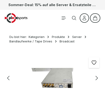
Sommer-Deal: 15% auf alle Server & Ersatzteile – Kein Code nötig, der Rabatt wird automatisch im Warenkorb abgezogen. Gültig vom 01.06. bis 31.08.
Zum Hauptinhalt springen
Waren
Du bist hier:
Kategorien
Produkte
Server
Bandlaufwerke / Tape Drives
Broadcast
Bildergalerie überspringen