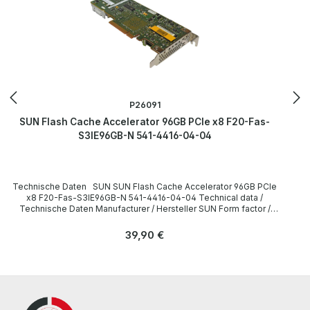
100% OK!!! Alle Teile sind gebraucht aber 100 % in Ordnung!!!
P26091
SUN Flash Cache Accelerator 96GB PCIe x8 F20-Fas-
S3IE96GB-N 541-4416-04-04
Technische Daten SUN SUN Flash Cache Accelerator 96GB PCIe
x8 F20-Fas-S3IE96GB-N 541-4416-04-04 Technical data /
Technische Daten Manufacturer / Hersteller SUN Form factor /
Formfaktor Low Profile Device Type / Gerätetyp Flash Cache
Capacity / Kapazität 96GB Interface / Schnittstelle PCIe x8
Regulärer Preis:
39,90 €
LieferumfangDelivery / Lieferumfang 1 x SUN Flash Cache
Accelerator 96GB PCIe x8 F20-Fas-S3IE96GB-N 541-4416-04-04
Drivers and other software are not included. / Treiber und Software
sind nicht im Lieferumfang enthalten. The hardware has been
overhauled and tested by us. Die Hardware wurde von uns überholt
und getestet. More information and details can be found on the
pages of the manufacturer. Weitere Informationen und Details