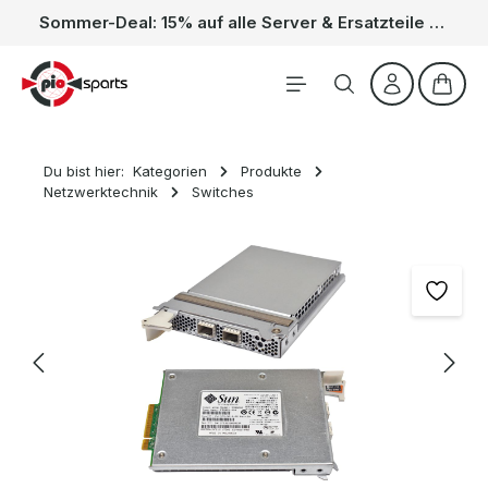
Sommer-Deal: 15% auf alle Server & Ersatzteile – Kein Code nötig, der Rabatt wird automatisch im Warenkorb abgezogen. Gültig vom 01.06. bis 31.08.
Zum Hauptinhalt springen
Waren
Du bist hier:
Kategorien
Produkte
Netzwerktechnik
Switches
Bildergalerie überspringen