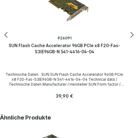
P26091
SUN Flash Cache Accelerator 96GB PCIe x8 F20-Fas-
S3IE96GB-N 541-4416-04-04
Technische Daten SUN SUN Flash Cache Accelerator 96GB PCIe
x8 F20-Fas-S3IE96GB-N 541-4416-04-04 Technical data /
Technische Daten Manufacturer / Hersteller SUN Form factor /
Formfaktor Low Profile Device Type / Gerätetyp Flash Cache
Capacity / Kapazität 96GB Interface / Schnittstelle PCIe x8
Regulärer Preis:
39,90 €
LieferumfangDelivery / Lieferumfang 1 x SUN Flash Cache
Accelerator 96GB PCIe x8 F20-Fas-S3IE96GB-N 541-4416-04-04
Drivers and other software are not included. / Treiber und Software
sind nicht im Lieferumfang enthalten. The hardware has been
Produktgalerie überspringen
Ähnliche Produkte
overhauled and tested by us. Die Hardware wurde von uns überholt
und getestet. More information and details can be found on the
pages of the manufacturer. Weitere Informationen und Details
finden Sie auf den Seiten des Herstellers. All parts are used but