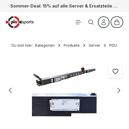
Sommer-Deal: 15% auf alle Server & Ersatzteile – Kein Code nötig, der Rabatt wird automatisch im Warenkorb abgezogen. Gültig vom 01.06. bis 31.08.
Zum Hauptinhalt springen
Waren
Du bist hier:
Kategorien
Produkte
Server
PDU
Bildergalerie überspringen