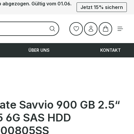
b abgezogen. Gültig vom 01.06.
Jetzt 15% sichern
Warenkorb ent
ÜBER UNS
KONTAKT
ate Savvio 900 GB 2.5“
5 6G SAS HDD
900805SS