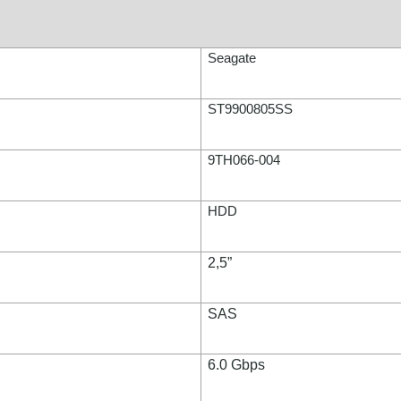
Seagate
ST9900805SS
9TH066-004
HDD
2,5”
SAS
6.0 Gbps