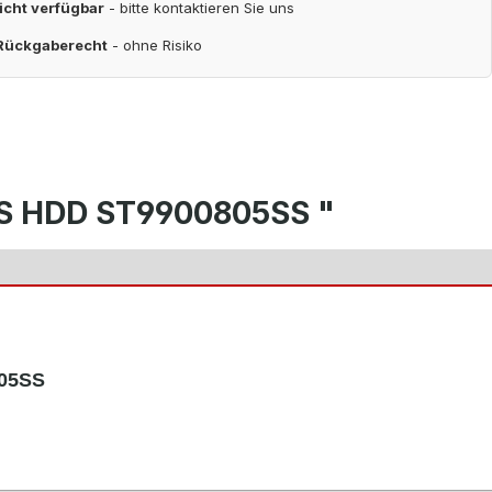
nicht verfügbar
- bitte kontaktieren Sie uns
 Rückgaberecht
- ohne Risiko
SAS HDD ST9900805SS "
805SS