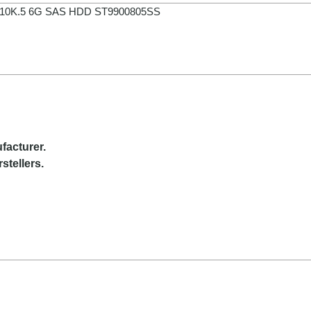
5“ 10K.5 6G SAS HDD ST9900805SS
facturer.
stellers.