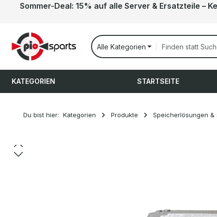
Sommer-Deal: 15% auf alle Server & Ersatzteile – K
 Hauptinhalt springen
Zur Suche springen
Zur Hauptnavigation springen
Alle Kategorien
KATEGORIEN
STARTSEITE
Du bist hier:
Kategorien
Produkte
Speicherlösungen &
Bildergalerie überspringen