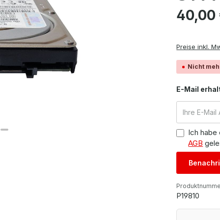
Regulärer Pre
40,00
Preise inkl. M
Nicht meh
E-Mail erhal
Ich habe
AGB
gele
Benachri
Produktnumme
P19810