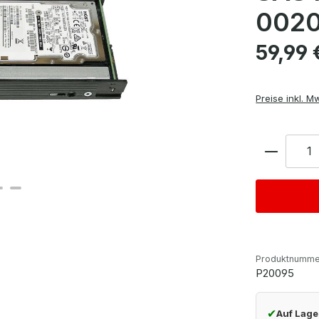
002
Regulärer Pre
59,99 
Preise inkl. M
Anzahl
Produktnumme
P20095
✔
Auf Lage