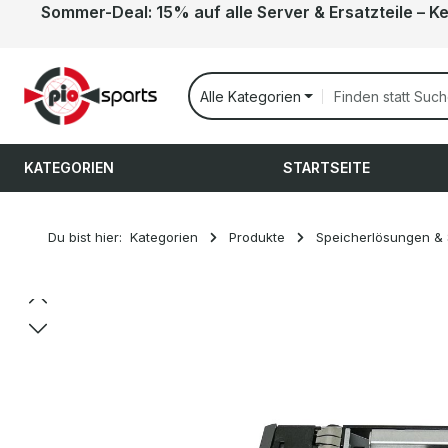
Sommer-Deal: 15% auf alle Server & Ersatzteile – K
 Hauptinhalt springen
Zur Suche springen
Zur Hauptnavigation springen
Alle Kategorien
KATEGORIEN
STARTSEITE
Du bist hier:
Kategorien
Produkte
Speicherlösungen &
Bildergalerie überspringen