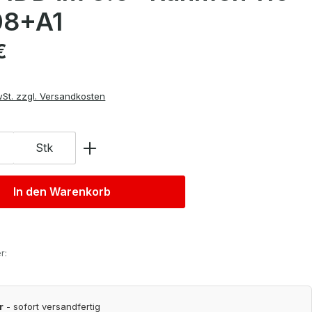
08+A1
is:
€
wSt. zzgl. Versandkosten
Stk
In den Warenkorb
r:
r
- sofort versandfertig