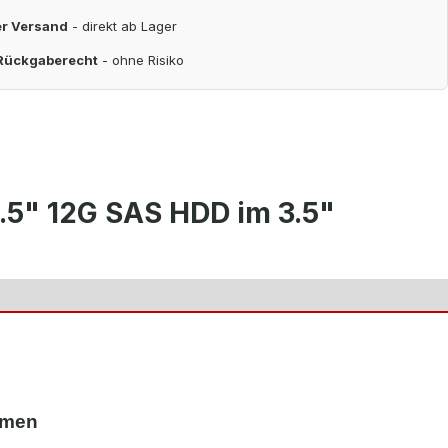
er Versand
- direkt ab Lager
 Rückgaberecht
- ohne Risiko
5" 12G SAS HDD im 3.5"
hmen