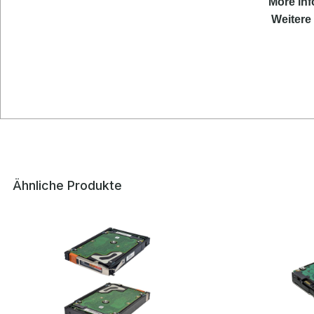
More
inf
Weitere 
Ähnliche Produkte
Produktgalerie überspringen