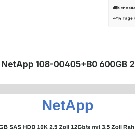
🚚
Schnell
↩
14 Tage
 NetApp 108-00405+B0 600GB 2.
NetApp
GB SAS HDD 10K 2.5 Zoll 12Gb/s mit 3.5 Zoll Ra