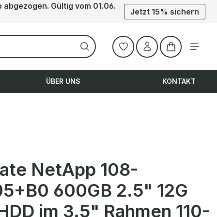
b abgezogen. Gültig vom 01.06.
Jetzt 15% sichern
Warenkorb ent
ÜBER UNS
KONTAKT
ate NetApp 108-
5+B0 600GB 2.5" 12G
HDD im 3.5" Rahmen 110-