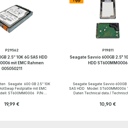
Tipp
P29562
P19811
GB 2.5“ 10K 6G SAS HDD
Seagate Savvio 600GB 2.5" 1
006 mit EMC Rahmen
HDD ST600MM0006
005050211
Seagate Seagate Savvio 600GB 2.5" 10K 6G
otSwap Festplatte mit EMC
SAS HDD Model: ST600MM0006 Technische
Daten Technical data / Technische Daten
Manufacturer / Hersteller Seagate
te Form factor /
LieferumfangForm factor / Formfaktor 2.5"
Regulärer Preis:
19,99 €
Regulärer Preis:
10,90 €
d /
/ Drehzahl 10 K Capacity / Kapazität 600 GB
Capacity /
Interfaces / Schnittstellen SAS-2 6 Gbps
Anzahl
Delivery Content / Lieferumfang 1 x Seagate
Stk
Stk
elivery / Lieferumfang 1 x
Savvio 600GB 2.5" 10K 6G SAS HDD
Festplatte Drivers and
hardware has been overhauled and