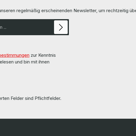
t included. / Treiber und
us. Die Hardware wurde von uns überholt und
cht im Lieferumfang enthalten.
getestet. More information and details can be
 unseren regelmäßig erscheinenden Newsletter, um rechtzeitig ü
s been overhauled and tested
found on the pages of the manuf
Weitere Informationen und Details
 pages of the manufacturer.
tionen und Details finden Sie
erstellers. All parts are
d gebraucht
100 % in Ordnung!!!
bestimmungen
zur Kenntnis
elesen und bin mit ihnen
rten Felder sind Pflichtfelder.