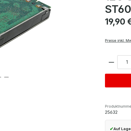
ST6
Regulärer Pre
19,90 
Preise inkl. M
Anzahl
Produktnumme
25632
✔
Auf Lage