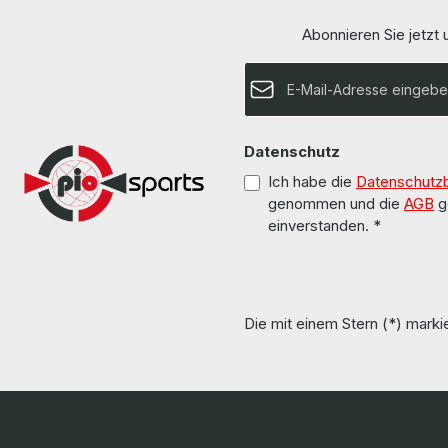
Rahmen Drivers and other software are not
other software are no
included. / Treiber und Software sind nicht im
Software sind ni
Abonnieren Sie jetzt
Lieferumfang enthalten. The hardware has been
The hardware ha
overhauled and tested by us. Die Hardware
by us. Die Hardware wurde von uns überholt und
wurde von uns überholt und getestet. More
E-Mail-Adresse*
getestet. More information and details can be
information and details can be found on the
found on the
pages of the manufacturer. Weitere
Weitere Informa
Informationen und Details finden Sie auf den
auf den Seiten des H
Seiten des Herstellers. All parts are used but
used but 100% OK!!! Alle Teile sin
100% OK!!! Alle Teile sind gebraucht aber 100 %
Datenschutz
aber 
in Ordnung!!!
Ich habe die
Datenschutz
genommen und die
AGB
g
einverstanden.
*
Die mit einem Stern (*) markie