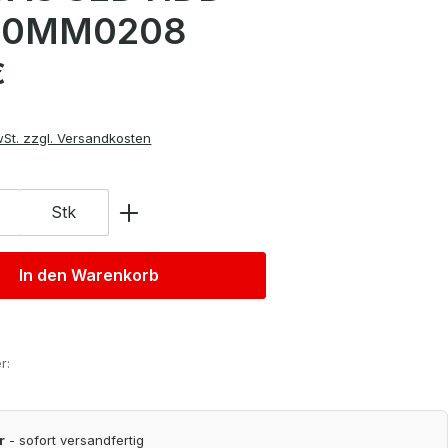
00MM0208
is:
€
wSt. zzgl. Versandkosten
Stk
In den Warenkorb
r:
r
- sofort versandfertig