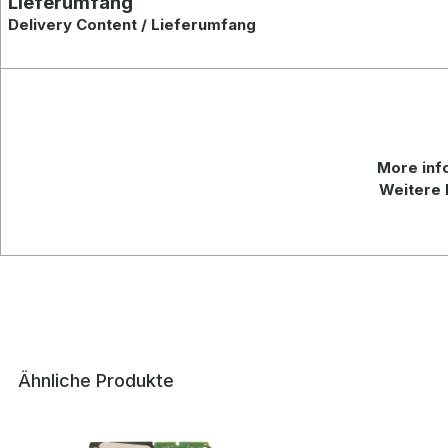
Lieferumfang
Delivery Content / Lieferumfang
More
inf
Weitere 
Ähnliche Produkte
Produktgalerie überspringen