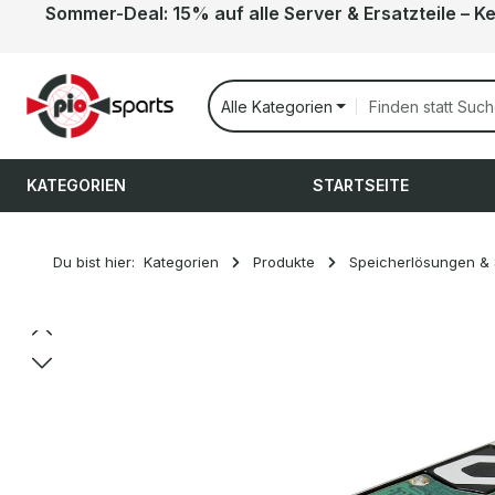
Sommer-Deal: 15% auf alle Server & Ersatzteile – K
 Hauptinhalt springen
Zur Suche springen
Zur Hauptnavigation springen
Alle Kategorien
KATEGORIEN
STARTSEITE
Du bist hier:
Kategorien
Produkte
Speicherlösungen &
Bildergalerie überspringen