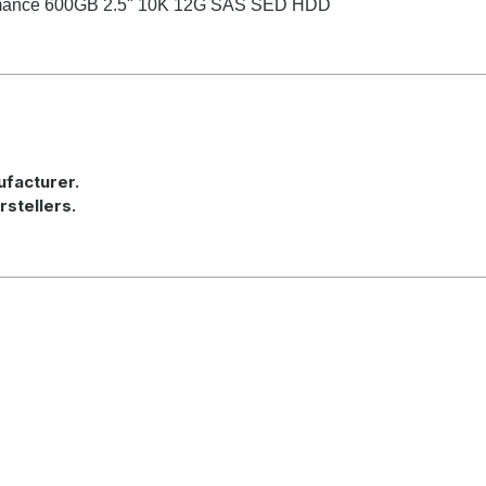
ormance 600GB 2.5" 10K 12G SAS SED HDD
ufacturer
.
rstellers.