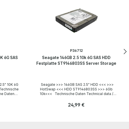
P36712
0K 6G SAS
Seagate 146GB 2.5 10k 6G SAS HDD
Festplatte ST9146803SS Server Storage
Seagate >>> 146GB SAS 2.5" HDD <<< >>>
HotSwap <<< HDD ST9146803SS >>> 6Gb
10k<<< Technische Daten Technical data /
Technische Daten Manufacturer / Hersteller
 RPM
Seagate Model HDD ST9146803SS
Regulärer Preis:
24,99 €
Corresponding P/N / Korrespondierende P/N
HDD 9FJ066-006 Form factor / Formfaktor 2.5
Anzahl
Zoll (6,3 cm) Capacity / Kapazität 146GB
Stk
 The
Interface / Schnittstelle SAS Trim yes / ja
 tested by
LieferumfangScope of delivery / Lieferumfang 1