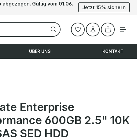
b abgezogen. Gültig vom 01.06.
Jetzt 15% sichern
Warenkorb ent
ÜBER UNS
KONTAKT
ate Enterprise
ormance 600GB 2.5" 10K
SAS SED HDD