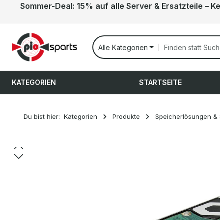
Sommer-Deal: 15% auf alle Server & Ersatzteile – K
 Hauptinhalt springen
Zur Suche springen
Zur Hauptnavigation springen
Alle Kategorien
KATEGORIEN
STARTSEITE
Du bist hier:
Kategorien
Produkte
Speicherlösungen &
Bildergalerie überspringen