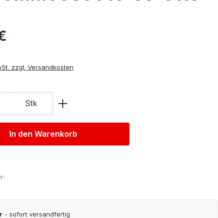
is:
€
wSt. zzgl. Versandkosten
Stk
In den Warenkorb
r:
r
- sofort versandfertig