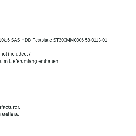
" 10k.6 SAS HDD Festplatte ST300MM0006 58-0113-01
not included. /
t im Lieferumfang enthalten.
facturer.
stellers.