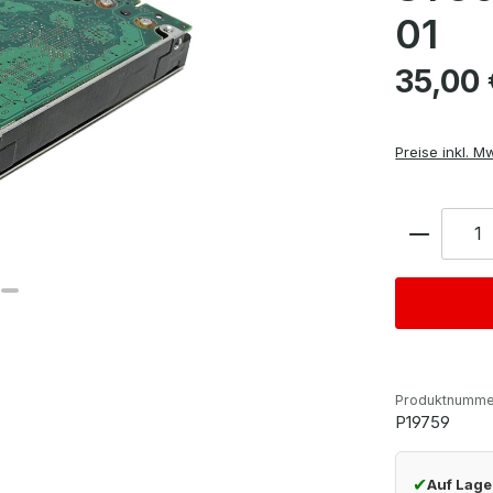
01
Regulärer Pre
35,00 
Preise inkl. M
Anzahl
Produktnumme
P19759
✔
Auf Lage