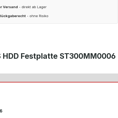
er Versand
- direkt ab Lager
 Rückgaberecht
- ohne Risiko
AS HDD Festplatte ST300MM0006
6