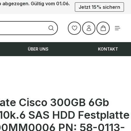
b abgezogen. Gültig vom 01.06.
Jetzt 15% sichern
Warenkorb ent
ÜBER UNS
KONTAKT
ate Cisco 300GB 6Gb
 10k.6 SAS HDD Festplatte
0MM0006 PN: 58-0113-