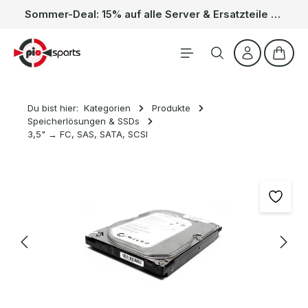
Sommer-Deal: 15% auf alle Server & Ersatzteile – Kein Code nötig, der Rabatt wird automatisch im Warenkorb abgezogen. Gültig vom 01.06. bis 31.08.
Zum Hauptinhalt springen
Waren
Du bist hier:
Kategorien
Produkte
Speicherlösungen & SSDs
3,5" → FC, SAS, SATA, SCSI
Bildergalerie überspringen