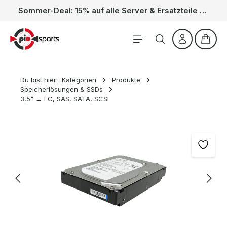
Sommer-Deal: 15% auf alle Server & Ersatzteile – Kein Code nötig, der Rabatt wird automatisch im Warenkorb abgezogen. Gültig vom 01.06. bis 31.08.
Zum Hauptinhalt springen
Waren
Du bist hier:
Kategorien
Produkte
Speicherlösungen & SSDs
3,5" → FC, SAS, SATA, SCSI
Bildergalerie überspringen