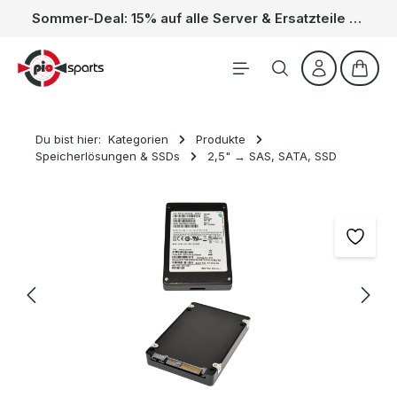
Sommer-Deal: 15% auf alle Server & Ersatzteile – Kein Code nötig, der Rabatt wird automatisch im Warenkorb abgezogen. Gültig vom 01.06. bis 31.08.
Zum Hauptinhalt springen
Waren
Du bist hier:
Kategorien
Produkte
Speicherlösungen & SSDs
2,5" → SAS, SATA, SSD
Bildergalerie überspringen