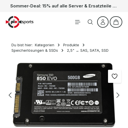
Sommer-Deal: 15% auf alle Server & Ersatzteile – Kein Code nötig, der Rabatt wird automatisch im Warenkorb abgezogen. Gültig vom 01.06. bis 31.08.
Zum Hauptinhalt springen
Waren
Du bist hier:
Kategorien
Produkte
Speicherlösungen & SSDs
2,5" → SAS, SATA, SSD
Bildergalerie überspringen