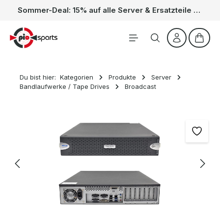
Sommer-Deal: 15% auf alle Server & Ersatzteile – Kein Code nötig, der Rabatt wird automatisch im Warenkorb abgezogen. Gültig vom 01.06. bis 31.08.
Zum Hauptinhalt springen
Waren
Du bist hier:
Kategorien
Produkte
Server
Bandlaufwerke / Tape Drives
Broadcast
Bildergalerie überspringen