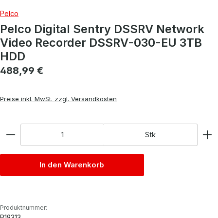
Pelco
Pelco Digital Sentry DSSRV Network
Video Recorder DSSRV-030-EU 3TB
HDD
Regulärer Preis:
488,99 €
Preise inkl. MwSt. zzgl. Versandkosten
Anzahl
Stk
In den Warenkorb
Produktnummer:
P19313