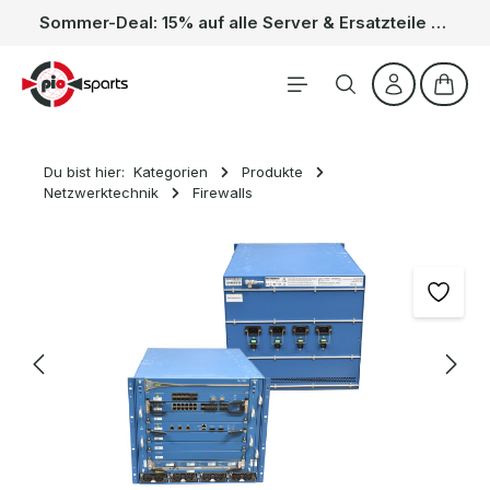
Sommer-Deal: 15% auf alle Server & Ersatzteile – Kein Code nötig, der Rabatt wird automatisch im Warenkorb abgezogen. Gültig vom 01.06. bis 31.08.
Zum Hauptinhalt springen
Waren
Du bist hier:
Kategorien
Produkte
Netzwerktechnik
Firewalls
Bildergalerie überspringen