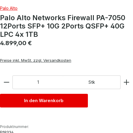
Palo Alto
Palo Alto Networks Firewall PA-7050
12Ports SFP+ 10G 2Ports QSFP+ 40G
LPC 4x 1TB
Regulärer Preis:
4.899,00 €
Preise inkl. MwSt. zzgl. Versandkosten
Anzahl
Stk
In den Warenkorb
Produktnummer:
P19336