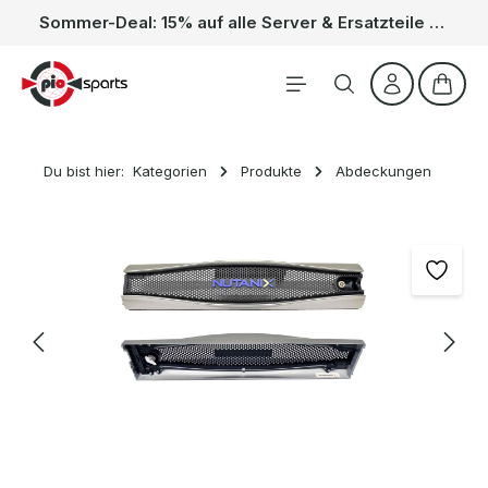
Sommer-Deal: 15% auf alle Server & Ersatzteile – Kein Code nötig, der Rabatt wird automatisch im Warenkorb abgezogen. Gültig vom 01.06. bis 31.08.
Zum Hauptinhalt springen
Waren
Du bist hier:
Kategorien
Produkte
Abdeckungen
Bildergalerie überspringen